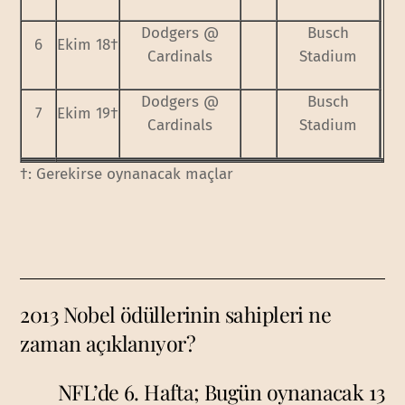
Dodgers @
Busch
6
Ekim 18†
Cardinals
Stadium
Dodgers @
Busch
7
Ekim 19†
Cardinals
Stadium
†: Gerekirse oynanacak maçlar
2013 Nobel ödüllerinin sahipleri ne
zaman açıklanıyor?
NFL’de 6. Hafta; Bugün oynanacak 13