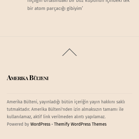
hiçliğin ortasındaki bir buz küpünün içindeki tek
bir atom parçacığı gibiyim’
Back
To
Top
Amerika Bülteni
Amerika Bülteni, yayınladığı bütün içeriğin yayın hakkını saklı
tutmaktadır. Amerika Bülteni'nden izin almaksızın tamamı ile
kullanılamaz, aktif link verilmeden alıntı yapılamaz.
Powered by
WordPress
•
Themify WordPress Themes