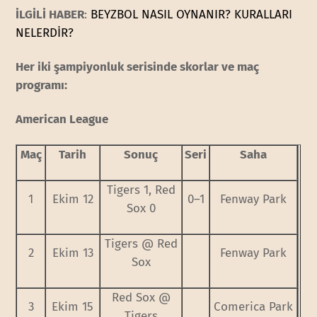
İLGİLİ HABER
:
BEYZBOL NASIL OYNANIR? KURALLARI
NELERDİR?
Her iki şampiyonluk serisinde skorlar ve maç
programı:
American League
Maç
Tarih
Sonuç
Seri
Saha
Tigers 1, Red
1
Ekim 12
0–1
Fenway Park
Sox 0
Tigers @ Red
2
Ekim 13
Fenway Park
Sox
Red Sox @
3
Ekim 15
Comerica Park
Tigers