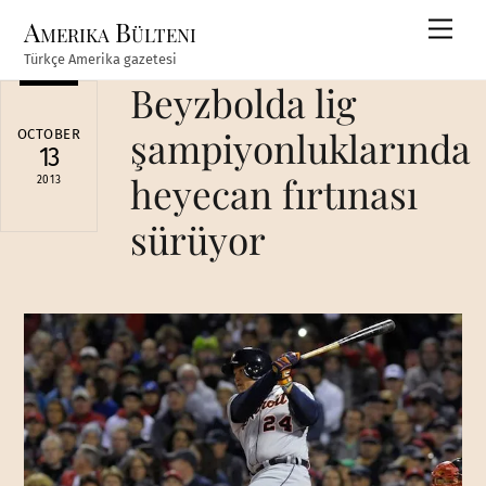
Skip
Amerika Bülteni
Men
to
Türkçe Amerika gazetesi
content
Beyzbolda lig
şampiyonluklarında
OCTOBER
13
heyecan fırtınası
2013
sürüyor