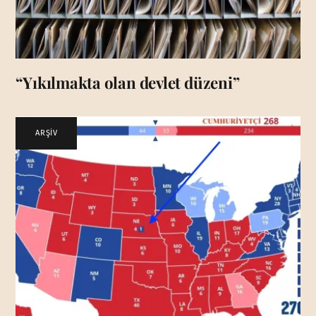
“Yıkılmakta olan devlet düzeni”
ARŞİV