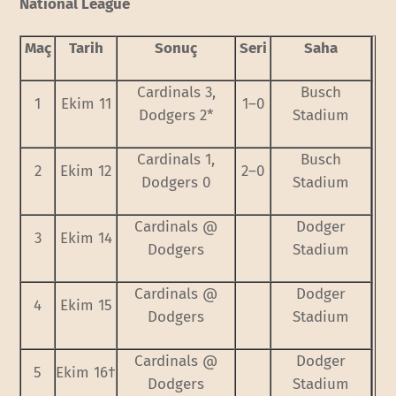
National League
Maç
Tarih
Sonuç
Seri
Saha
Cardinals 3,
Busch
1
Ekim 11
1–0
Dodgers 2*
Stadium
Cardinals 1,
Busch
2
Ekim 12
2–0
Dodgers 0
Stadium
Cardinals @
Dodger
3
Ekim 14
Dodgers
Stadium
Cardinals @
Dodger
4
Ekim 15
Dodgers
Stadium
Cardinals @
Dodger
5
Ekim 16†
Dodgers
Stadium