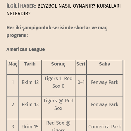
İLGİLİ HABER
:
BEYZBOL NASIL OYNANIR? KURALLARI
NELERDİR?
Her iki şampiyonluk serisinde skorlar ve maç
programı:
American League
Maç
Tarih
Sonuç
Seri
Saha
Tigers 1, Red
1
Ekim 12
0–1
Fenway Park
Sox 0
Tigers @ Red
2
Ekim 13
Fenway Park
Sox
Red Sox @
3
Ekim 15
Comerica Park
Tigers