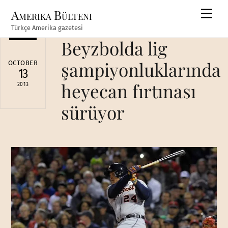
Skip
Amerika Bülteni
Men
to
Türkçe Amerika gazetesi
content
Beyzbolda lig
şampiyonluklarında
OCTOBER
13
heyecan fırtınası
2013
sürüyor