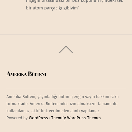
hiçliğin ortasındaki bir buz küpünün içindeki tek
bir atom parçacığı gibiyim’
Back
To
Top
Amerika Bülteni
Amerika Bülteni, yayınladığı bütün içeriğin yayın hakkını saklı
tutmaktadır. Amerika Bülteni'nden izin almaksızın tamamı ile
kullanılamaz, aktif link verilmeden alıntı yapılamaz.
Powered by
WordPress
•
Themify WordPress Themes