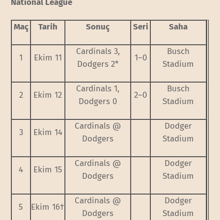
National League
Maç
Tarih
Sonuç
Seri
Saha
Cardinals 3,
Busch
1
Ekim 11
1–0
Dodgers 2*
Stadium
Cardinals 1,
Busch
2
Ekim 12
2–0
Dodgers 0
Stadium
Cardinals @
Dodger
3
Ekim 14
Dodgers
Stadium
Cardinals @
Dodger
4
Ekim 15
Dodgers
Stadium
Cardinals @
Dodger
5
Ekim 16†
Dodgers
Stadium