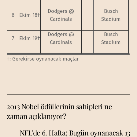
Dodgers @
Busch
6
Ekim 18†
Cardinals
Stadium
Dodgers @
Busch
7
Ekim 19†
Cardinals
Stadium
†: Gerekirse oynanacak maçlar
2013 Nobel ödüllerinin sahipleri ne
zaman açıklanıyor?
NFL’de 6. Hafta; Bugün oynanacak 13