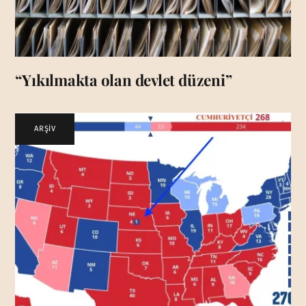
“Yıkılmakta olan devlet düzeni”
ARŞİV