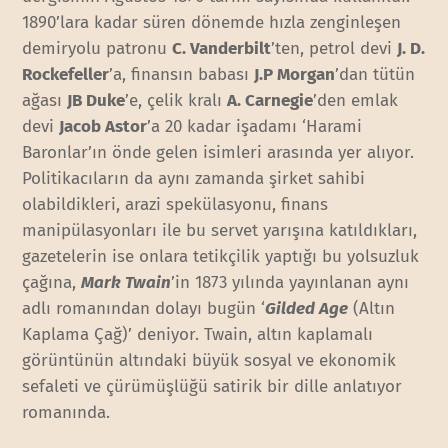
1890’lara kadar süren dönemde hızla zenginleşen
demiryolu patronu
C. Vanderbilt
’ten, petrol devi
J. D.
Rockefeller
’a, finansın babası
J.P Morgan
’dan tütün
ağası
JB Duke
’e, çelik kralı
A. Carnegie
’den emlak
devi
Jacob Astor
’a 20 kadar işadamı ‘Harami
Baronlar’ın önde gelen isimleri arasında yer alıyor.
Politikacıların da aynı zamanda şirket sahibi
olabildikleri, arazi spekülasyonu, finans
manipülasyonları ile bu servet yarışına katıldıkları,
gazetelerin ise onlara tetikçilik yaptığı bu yolsuzluk
çağına,
Mark Twain
’in 1873 yılında yayınlanan aynı
adlı romanından dolayı bugün ‘
Gilded Age
(Altın
Kaplama Çağ)’ deniyor. Twain, altın kaplamalı
görüntünün altındaki büyük sosyal ve ekonomik
sefaleti ve çürümüşlüğü satirik bir dille anlatıyor
romanında.