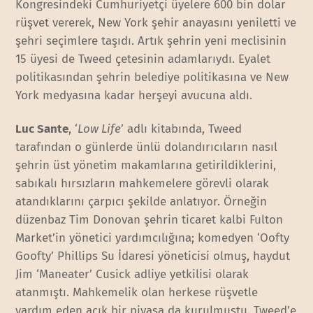
Kongresindeki Cumhuriyetçi üyelere 600 bin dolar
rüşvet vererek, New York şehir anayasını yeniletti ve
şehri seçimlere taşıdı. Artık şehrin yeni meclisinin
15 üyesi de Tweed çetesinin adamlarıydı. Eyalet
politikasından şehrin belediye politikasına ve New
York medyasına kadar herşeyi avucuna aldı.
Luc Sante
, ‘
Low Life
’ adlı kitabında, Tweed
tarafından o günlerde ünlü dolandırıcıların nasıl
şehrin üst yönetim makamlarına getirildiklerini,
sabıkalı hırsızların mahkemelere görevli olarak
atandıklarını çarpıcı şekilde anlatıyor. Örneğin
düzenbaz Tim Donovan şehrin ticaret kalbi Fulton
Market’in yönetici yardımcılığına; komedyen ‘Oofty
Goofty’ Phillips Su İdaresi yöneticisi olmuş, haydut
Jim ‘Maneater’ Cusick adliye yetkilisi olarak
atanmıştı. Mahkemelik olan herkese rüşvetle
yardım eden açık bir piyasa da kurulmuştu. Tweed’e