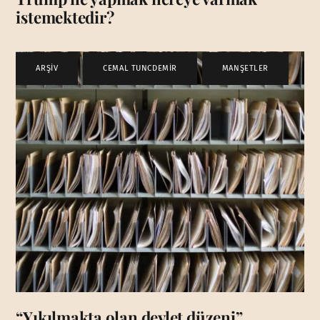
istemektedir?
ARŞİV
,
CEMAL TUNCDEMİR
,
MANŞETLER
“Yıkılmakta olan devlet düzeni”