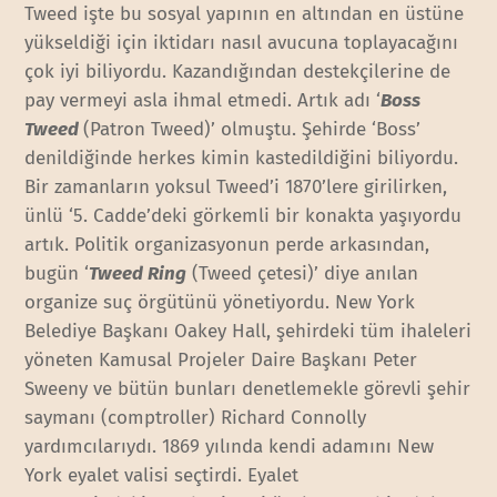
Tweed işte bu sosyal yapının en altından en üstüne
yükseldiği için iktidarı nasıl avucuna toplayacağını
çok iyi biliyordu. Kazandığından destekçilerine de
pay vermeyi asla ihmal etmedi. Artık adı ‘
Boss
Tweed
(Patron Tweed)’ olmuştu. Şehirde ‘Boss’
denildiğinde herkes kimin kastedildiğini biliyordu.
Bir zamanların yoksul Tweed’i 1870’lere girilirken,
ünlü ‘5. Cadde’deki görkemli bir konakta yaşıyordu
artık. Politik organizasyonun perde arkasından,
bugün ‘
Tweed Ring
(Tweed çetesi)’ diye anılan
organize suç örgütünü yönetiyordu. New York
Belediye Başkanı Oakey Hall, şehirdeki tüm ihaleleri
yöneten Kamusal Projeler Daire Başkanı Peter
Sweeny ve bütün bunları denetlemekle görevli şehir
saymanı (comptroller) Richard Connolly
yardımcılarıydı. 1869 yılında kendi adamını New
York eyalet valisi seçtirdi. Eyalet