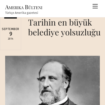
Skip
Amerika Bülteni
Men
to
Türkçe Amerika gazetesi
content
Tarihin en büyük
belediye yolsuzluğu
SEPTEMBER
9
2014