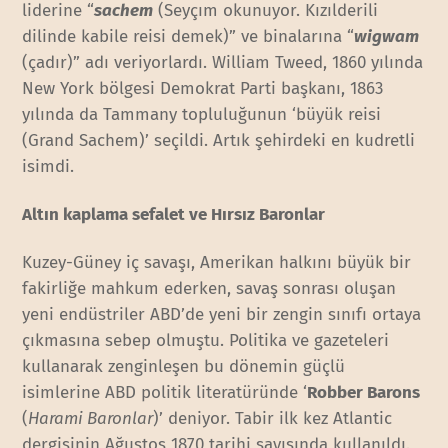
liderine “
sachem
(Seyçım okunuyor. Kızılderili
dilinde kabile reisi demek)” ve binalarına “
wigwam
(çadır)” adı veriyorlardı. William Tweed, 1860 yılında
New York bölgesi Demokrat Parti başkanı, 1863
yılında da Tammany topluluğunun ‘büyük reisi
(Grand Sachem)’ seçildi. Artık şehirdeki en kudretli
isimdi.
Altın kaplama sefalet ve Hırsız Baronlar
Kuzey-Güney iç savaşı, Amerikan halkını büyük bir
fakirliğe mahkum ederken, savaş sonrası oluşan
yeni endüstriler ABD’de yeni bir zengin sınıfı ortaya
çıkmasına sebep olmuştu. Politika ve gazeteleri
kullanarak zenginleşen bu dönemin güçlü
isimlerine ABD politik literatüründe ‘
Robber Barons
(
Harami Baronlar
)’ deniyor. Tabir ilk kez Atlantic
dergisinin Ağustos 1870 tarihi sayısında kullanıldı.