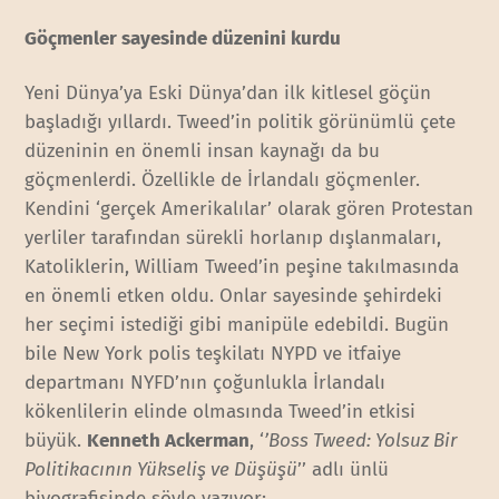
Göçmenler sayesinde düzenini kurdu
Yeni Dünya’ya Eski Dünya’dan ilk kitlesel göçün
başladığı yıllardı. Tweed’in politik görünümlü çete
düzeninin en önemli insan kaynağı da bu
göçmenlerdi. Özellikle de İrlandalı göçmenler.
Kendini ‘gerçek Amerikalılar’ olarak gören Protestan
yerliler tarafından sürekli horlanıp dışlanmaları,
Katoliklerin, William Tweed’in peşine takılmasında
en önemli etken oldu. Onlar sayesinde şehirdeki
her seçimi istediği gibi manipüle edebildi. Bugün
bile New York polis teşkilatı NYPD ve itfaiye
departmanı NYFD’nın çoğunlukla İrlandalı
kökenlilerin elinde olmasında Tweed’in etkisi
büyük.
Kenneth Ackerman
, ‘
’Boss Tweed: Yolsuz Bir
Politikacının Yükseliş ve Düşüşü
’’ adlı ünlü
biyografisinde şöyle yazıyor: