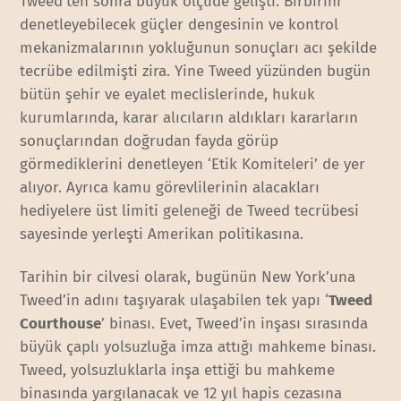
Tweed’ten sonra büyük ölçüde gelişti. Birbirini
denetleyebilecek güçler dengesinin ve kontrol
mekanizmalarının yokluğunun sonuçları acı şekilde
tecrübe edilmişti zira. Yine Tweed yüzünden bugün
bütün şehir ve eyalet meclislerinde, hukuk
kurumlarında, karar alıcıların aldıkları kararların
sonuçlarından doğrudan fayda görüp
görmediklerini denetleyen ‘Etik Komiteleri’ de yer
alıyor. Ayrıca kamu görevlilerinin alacakları
hediyelere üst limiti geleneği de Tweed tecrübesi
sayesinde yerleşti Amerikan politikasına.
Tarihin bir cilvesi olarak, bugünün New York’una
Tweed’in adını taşıyarak ulaşabilen tek yapı ‘
Tweed
Courthouse
’ binası. Evet, Tweed’in inşası sırasında
büyük çaplı yolsuzluğa imza attığı mahkeme binası.
Tweed, yolsuzluklarla inşa ettiği bu mahkeme
binasında yargılanacak ve 12 yıl hapis cezasına