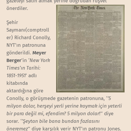
gazeteyi satın almak yerine doğrudan rüşvet
önerdiler.
Şehir
Saymanı(comptroll
er) Richard Conolly,
NYT’ın patronuna
gönderildi.
Meyer
Berger
’in ‘
New York
Times’ın Tarihi:
1851-1951
’ adlı
kitabında
aktardığına göre
Conolly, o görüşmede gazetenin patronuna, ‘
’5
milyon dolar, herşeyi yerli yerine koymak için yeterli
bir para değil mi, efendim? 5 milyon dolar
!’’ diye
sorar. ‘
’Şeytan bile bana bundan fazlasını
öneremez
’’ diye karşılık verir NYT’ın patronu Jones.