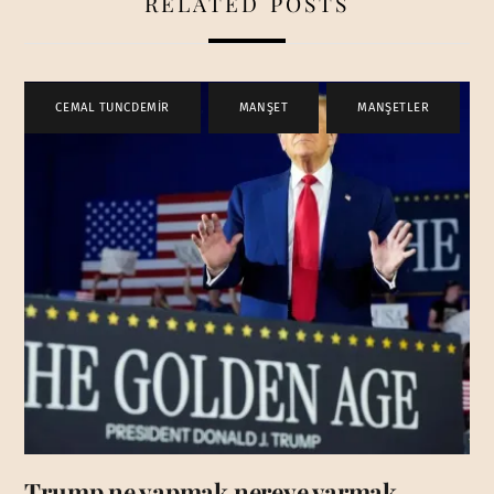
RELATED POSTS
CEMAL TUNCDEMİR
,
MANŞET
,
MANŞETLER
Trump ne yapmak nereye varmak