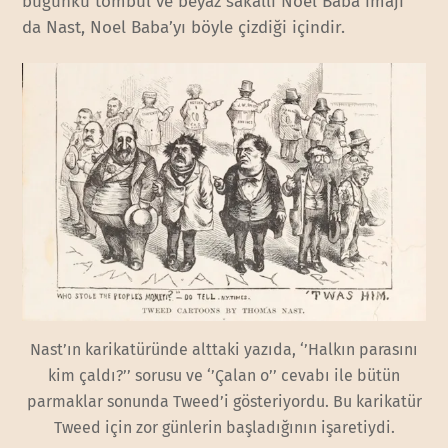
bugünkü tombul ve beyaz sakallı Noel Baba imajı
da Nast, Noel Baba’yı böyle çizdiği içindir.
Nast’ın karikatüründe alttaki yazıda, ‘’Halkın parasını
kim çaldı?’’ sorusu ve ‘’Çalan o’’ cevabı ile bütün
parmaklar sonunda Tweed’i gösteriyordu. Bu karikatür
Tweed için zor günlerin başladığının işaretiydi.