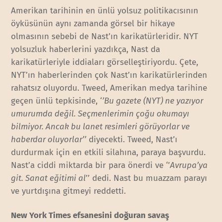
Amerikan tarihinin en ünlü yolsuz politikacısının
öyküsünün aynı zamanda görsel bir hikaye
olmasının sebebi de Nast’ın karikatürleridir. NYT
yolsuzluk haberlerini yazdıkça, Nast da
karikatürleriyle iddiaları görselleştiriyordu. Çete,
NYT’ın haberlerinden çok Nast’ın karikatürlerinden
rahatsız oluyordu. Tweed, Amerikan medya tarihine
geçen ünlü tepkisinde, ‘
’Bu gazete (NYT) ne yazıyor
umurumda değil. Seçmenlerimin çoğu okumayı
bilmiyor. Ancak bu lanet resimleri görüyorlar ve
haberdar oluyorlar’’
diyecekti. Tweed, Nast’ı
durdurmak için en etkili silahına, paraya başvurdu.
Nast’a ciddi miktarda bir para önerdi ve ‘’
Avrupa’ya
git. Sanat eğitimi al
’’ dedi. Nast bu muazzam parayı
ve yurtdışına gitmeyi reddetti.
New York Times efsanesini doğuran savaş