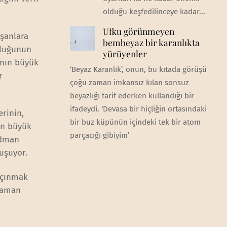
olduğu keşfedilinceye kadar...
Ufku görünmeyen
ışanlara
bembeyaz bir karanlıkta
uluğunun
yürüyenler
ının büyük
‘Beyaz Karanlık’, onun, bu kıtada görüşü
r
çoğu zaman imkansız kılan sonsuz
beyazlığı tarif ederken kullandığı bir
ifadeydi. ‘Devasa bir hiçliğin ortasındaki
erinin,
bir buz küpünün içindeki tek bir atom
ün büyük
parçacığı gibiyim’
ldman
luşuyor.
açınmak
 zaman