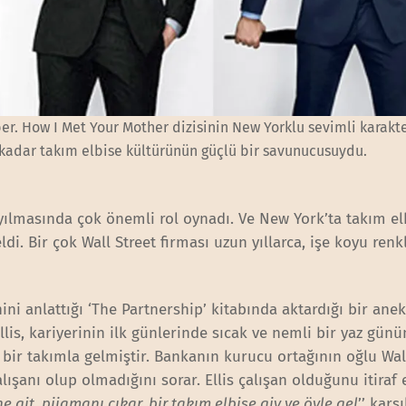
ber. How I Met Your Mother dizisinin New Yorklu sevimli karakte
kadar takım elbise kültürünün güçlü bir savunucusuydu.
ılmasında çok önemli rol oynadı. Ve New York’ta takım el
ldi. Bir çok Wall Street firması uzun yıllarca, işe koyu renk
ini anlattığı ‘The Partnership’ kitabında aktardığı bir ane
llis, kariyerinin ilk günlerinde sıcak ve nemli bir yaz gün
 bir takımla gelmiştir. Bankanın kurucu ortağının oğlu Wal
lışanı olup olmadığını sorar. Ellis çalışan olduğunu itiraf e
e git, pijamanı çıkar, bir takım elbise giy ve öyle gel
’’ karşı