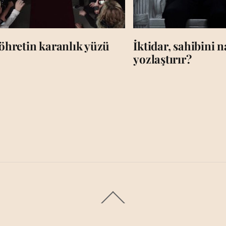
öhretin karanlık yüzü
İktidar, sahibini n
yozlaştırır?
Back
To
Top