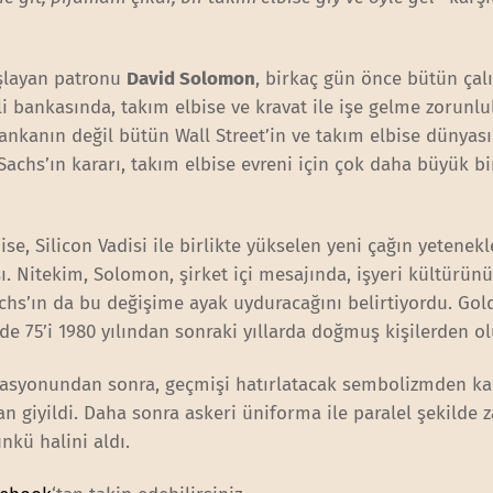
aşlayan patronu
David Solomon
, birkaç gün önce bütün çal
i bankasında, takım elbise ve kravat ile işe gelme zorunl
bankanın değil bütün Wall Street’in ve takım elbise dünyas
chs’ın kararı, takım elbise evreni için çok daha büyük bi
e, Silicon Vadisi ile birlikte yükselen yeni çağın yetenekl
ı. Nitekim, Solomon, şirket içi mesajında, işyeri kültürün
chs’ın da bu değişime ayak uyduracağını belirtiyordu. Go
de 75’i 1980 yılından sonraki yıllarda doğmuş kişilerden o
orasyonundan sonra, geçmişi hatırlatacak sembolizmden k
ndan giyildi. Daha sonra askeri üniforma ile paralel şekilde
nkü halini aldı.