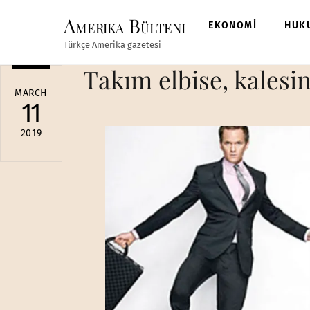
Skip
Amerika Bülteni
to
EKONOMİ
HUK
content
Türkçe Amerika gazetesi
Takım elbise, kalesin
MARCH
11
2019