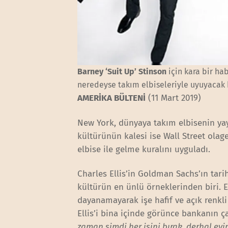
Barney ‘Suit Up’ Stinson
için kara bir ha
neredeyse takım elbiseleriyle uyuyacak 
AMERİKA BÜLTENİ
(11 Mart 2019)
New York, dünyaya takım elbisenin yay
kültürünün kalesi ise Wall Street olage
elbise ile gelme kuralını uyguladı.
Charles Ellis’in Goldman Sachs’ın tarih
kültürün en ünlü örneklerinden biri. E
dayanamayarak işe hafif ve açık renkli
Ellis’i bina içinde görünce bankanın ça
zaman şimdi her işini bırak, derhal evin