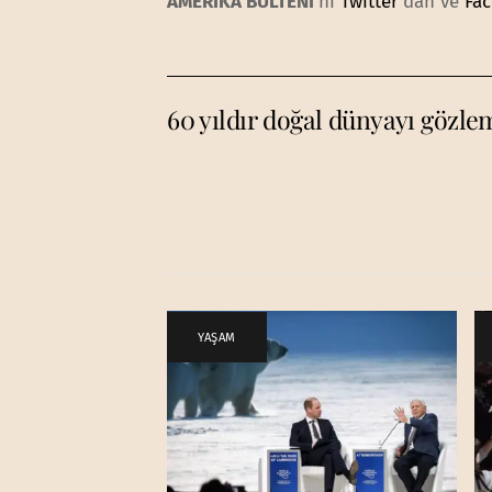
AMERİKA BÜLTENİ
‘ni
Twitter
‘dan ve
Fa
60 yıldır doğal dünyayı gözle
YAŞAM