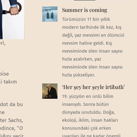
Summer is coming
Türümüzün 11 bin yıllık
modern tarihinde ilk kez, kış
değil, yaz mevsimi en ölümcül
ri,
mevsim haline geldi. Kış
mevsiminde ölen insan sayısı
hızla azalırken, yaz
mevsiminde ölen insan sayısı
bise
hızla yükseliyor.
li takım
‘Her şey her şeyle irtibatlı’
19. yüzyılın en ünlü bilim
kdot da bu
insanıydı. Sonra bütün
üne
dünyada unutuldu. Doğa,
ter Sachs,
ekoloji, iklim, insan hakları
dince, ‘’
O
konusundaki çok erken
lığını verir
uyarıları ile ne kadar önemli