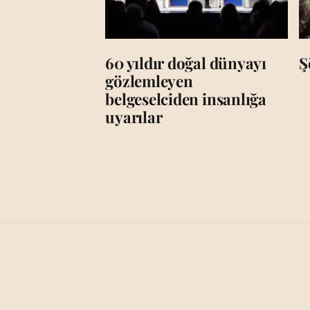
60 yıldır doğal dünyayı
Ş
gözlemleyen
belgeselciden insanlığa
uyarılar