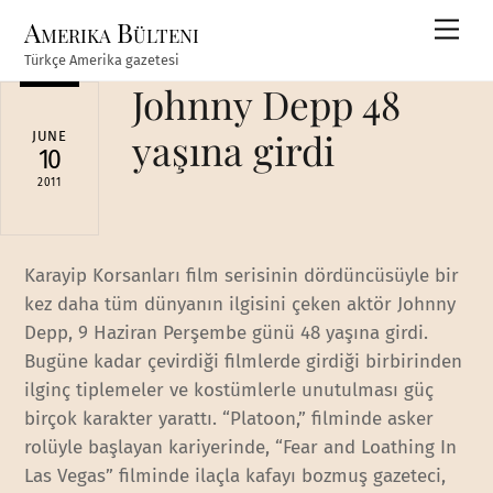
Skip
Amerika Bülteni
Men
to
Türkçe Amerika gazetesi
content
Johnny Depp 48
yaşına girdi
JUNE
10
2011
Karayip Korsanları film serisinin dördüncüsüyle bir
kez daha tüm dünyanın ilgisini çeken aktör Johnny
Depp, 9 Haziran Perşembe günü 48 yaşına girdi.
Bugüne kadar çevirdiği filmlerde girdiği birbirinden
ilginç tiplemeler ve kostümlerle unutulması güç
birçok karakter yarattı. “Platoon,” filminde asker
rolüyle başlayan kariyerinde, “Fear and Loathing In
Las Vegas” filminde ilaçla kafayı bozmuş gazeteci,