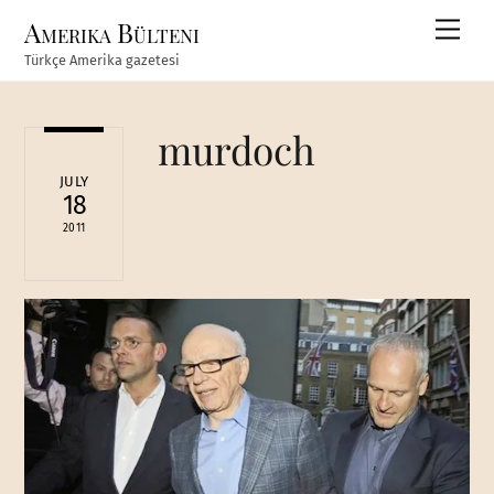
Skip
Amerika Bülteni
Men
to
Türkçe Amerika gazetesi
content
murdoch
JULY
18
2011