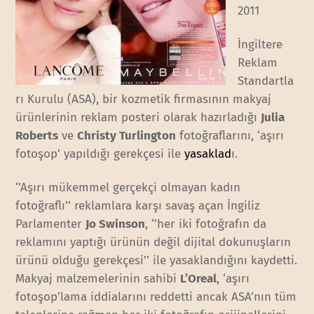
2011
İngiltere
Reklam
Standartla
rı Kurulu (ASA), bir kozmetik firmasının makyaj
ürünlerinin reklam posteri olarak hazırladığı
Julia
Roberts
ve
Christy Turlington
fotoğraflarını, ‘aşırı
fotoşop’ yapıldığı gerekçesi ile
yasaklad
ı.
‘’Aşırı mükemmel gerçekçi olmayan kadın
fotoğraflı’’ reklamlara karşı savaş açan İngiliz
Parlamenter
Jo Swinson
, ‘’her iki fotoğrafın da
reklamını yaptığı ürünün değil dijital dokunuşların
ürünü olduğu gerekçesi’’ ile yasaklandığını kaydetti.
Makyaj malzemelerinin sahibi
L’Oreal
, ‘aşırı
fotoşop’lama iddialarını reddetti ancak ASA’nın tüm