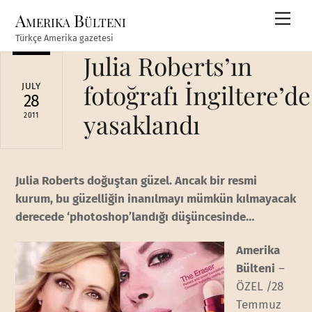
Skip
Amerika Bülteni
Men
to
Türkçe Amerika gazetesi
content
Julia Roberts’ın
fotoğrafı İngiltere’de
JULY
28
yasaklandı
2011
Julia Roberts doğuştan güzel. Ancak bir resmi
kurum, bu güzelliğin inanılmayı mümkün kılmayacak
derecede ‘photoshop’landığı düşüncesinde…
Amerika
Bülteni
–
ÖZEL /28
Temmuz