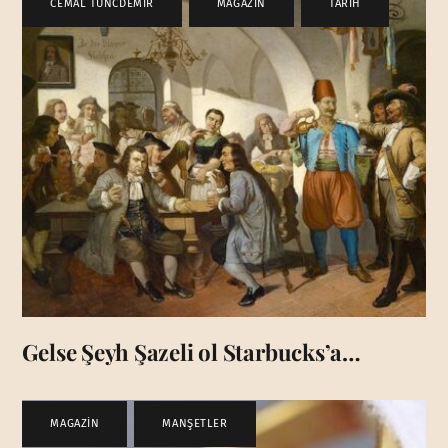
CEMAL TUNCDEMİR
,
MAGAZİN
,
TARİH
Gelse Şeyh Şazeli ol Starbucks’a…
MAGAZİN
,
MANŞETLER