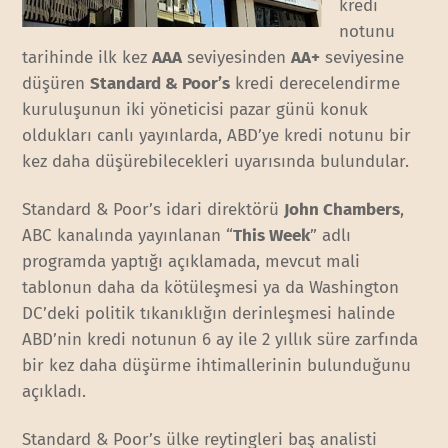
kredi
notunu
tarihinde ilk kez
AAA
seviyesinden
AA+
seviyesine
düşüren
Standard & Poor’s
kredi derecelendirme
kuruluşunun iki yöneticisi pazar günü konuk
oldukları canlı yayınlarda, ABD’ye kredi notunu bir
kez daha düşürebilecekleri uyarısında bulundular.
Standard & Poor’s idari direktörü
John Chambers
,
ABC kanalında yayınlanan “
This Week
” adlı
programda yaptığı açıklamada, mevcut mali
tablonun daha da kötüleşmesi ya da Washington
DC’deki politik tıkanıklığın derinleşmesi halinde
ABD’nin kredi notunun 6 ay ile 2 yıllık süre zarfında
bir kez daha düşürme ihtimallerinin bulunduğunu
açıkladı.
Standard & Poor’s ülke reytingleri baş analisti