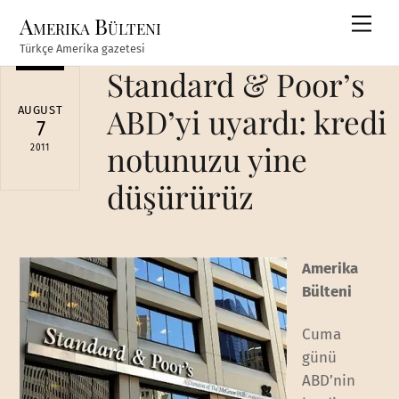
Skip
Amerika Bülteni
Men
to
Türkçe Amerika gazetesi
content
Standard & Poor’s
ABD’yi uyardı: kredi
AUGUST
7
notunuzu yine
2011
düşürürüz
Amerika
Bülteni
Cuma
günü
ABD’nin