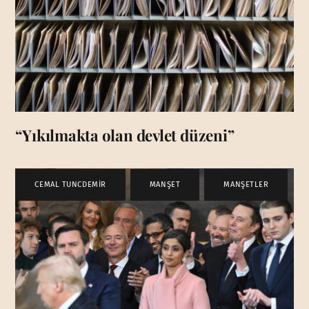
“Yıkılmakta olan devlet düzeni”
CEMAL TUNCDEMİR
,
MANŞET
,
MANŞETLER