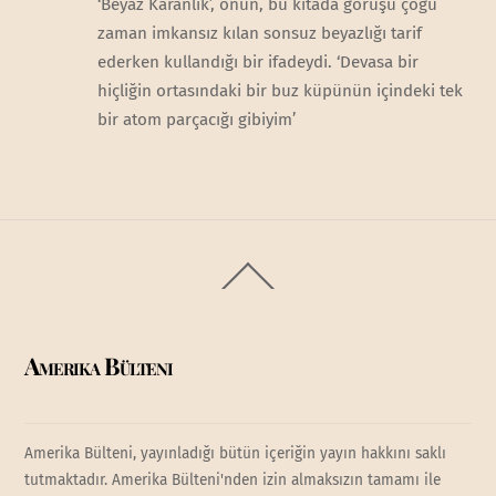
‘Beyaz Karanlık’, onun, bu kıtada görüşü çoğu
zaman imkansız kılan sonsuz beyazlığı tarif
ederken kullandığı bir ifadeydi. ‘Devasa bir
hiçliğin ortasındaki bir buz küpünün içindeki tek
bir atom parçacığı gibiyim’
Back
To
Top
Amerika Bülteni
Amerika Bülteni, yayınladığı bütün içeriğin yayın hakkını saklı
tutmaktadır. Amerika Bülteni'nden izin almaksızın tamamı ile