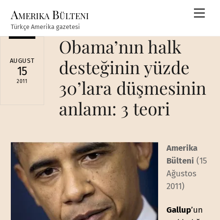
Skip
Amerika Bülteni
Men
to
Türkçe Amerika gazetesi
content
Obama’nın halk
desteğinin yüzde
AUGUST
15
30’lara düşmesinin
2011
anlamı: 3 teori
Amerika
Bülteni
(15
Ağustos
2011)
Gallup
’un