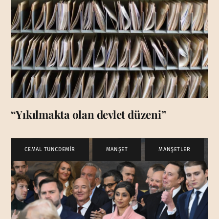
“Yıkılmakta olan devlet düzeni”
CEMAL TUNCDEMİR
,
MANŞET
,
MANŞETLER