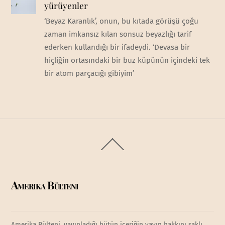
yürüyenler
‘Beyaz Karanlık’, onun, bu kıtada görüşü çoğu
zaman imkansız kılan sonsuz beyazlığı tarif
ederken kullandığı bir ifadeydi. ‘Devasa bir
hiçliğin ortasındaki bir buz küpünün içindeki tek
bir atom parçacığı gibiyim’
Back
To
Top
Amerika Bülteni
Amerika Bülteni, yayınladığı bütün içeriğin yayın hakkını saklı