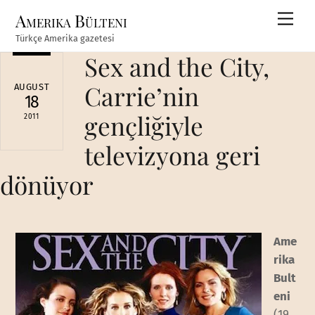
Skip
Amerika Bülteni
Men
to
Türkçe Amerika gazetesi
content
Sex and the City,
Carrie’nin
AUGUST
18
gençliğiyle
2011
televizyona geri
dönüyor
Ame
rika
Bult
eni
(19