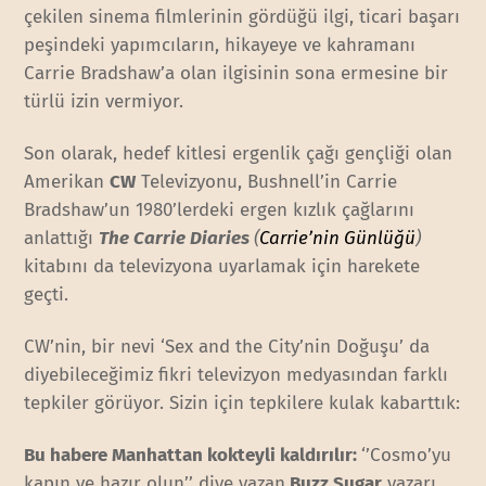
çekilen sinema filmlerinin gördüğü ilgi, ticari başarı
peşindeki yapımcıların, hikayeye ve kahramanı
Carrie Bradshaw’a olan ilgisinin sona ermesine bir
türlü izin vermiyor.
Son olarak, hedef kitlesi ergenlik çağı gençliği olan
Amerikan
CW
Televizyonu, Bushnell’in Carrie
Bradshaw’un 1980’lerdeki ergen kızlık çağlarını
anlattığı
The Carrie Diaries
(
Carrie’nin Günlüğü
)
kitabını da televizyona uyarlamak için harekete
geçti.
CW’nin, bir nevi ‘Sex and the City’nin Doğuşu’ da
diyebileceğimiz fikri televizyon medyasından farklı
tepkiler görüyor. Sizin için tepkilere kulak kabarttık:
Bu habere Manhattan kokteyli kaldırılır:
‘’Cosmo’yu
kapın ve hazır olun’’ diye yazan
Buzz Sugar
yazarı