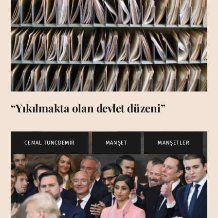
“Yıkılmakta olan devlet düzeni”
CEMAL TUNCDEMİR
,
MANŞET
,
MANŞETLER