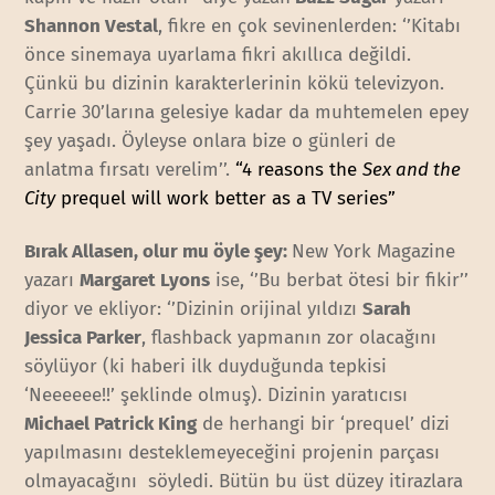
Shannon Vestal
, fikre en çok sevinenlerden: ‘’Kitabı
önce sinemaya uyarlama fikri akıllıca değildi.
Çünkü bu dizinin karakterlerinin kökü televizyon.
Carrie 30’larına gelesiye kadar da muhtemelen epey
şey yaşadı. Öyleyse onlara bize o günleri de
anlatma fırsatı verelim’’.
“4 reasons the
Sex and the
City
prequel will work better as a TV series”
Bırak Allasen, olur mu öyle şey:
New York Magazine
yazarı
Margaret Lyons
ise, ‘’Bu berbat ötesi bir fikir’’
diyor ve ekliyor: ‘’Dizinin orijinal yıldızı
Sarah
Jessica Parker
, flashback yapmanın zor olacağını
söylüyor (ki haberi ilk duyduğunda tepkisi
‘Neeeeee!!’ şeklinde olmuş). Dizinin yaratıcısı
Michael Patrick King
de herhangi bir ‘prequel’ dizi
yapılmasını desteklemeyeceğini projenin parçası
olmayacağını söyledi. Bütün bu üst düzey itirazlara