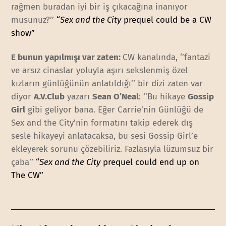
rağmen buradan iyi bir iş çıkacağına inanıyor
musunuz?’’
“
Sex and the City
prequel could be a CW
show”
E bunun yapılmışı var zaten:
CW kanalında, ‘’fantazi
ve arsız cinaslar yoluyla aşırı sekslenmiş özel
kızların günlüğünün anlatıldığı’’ bir dizi zaten var
diyor
A.V.Club
yazarı
Sean O’Neal
: ‘’Bu hikaye
Gossip
Girl
gibi geliyor bana. Eğer Carrie’nin Günlüğü de
Sex and the City’nin formatını takip ederek dış
sesle hikayeyi anlatacaksa, bu sesi Gossip Girl’e
ekleyerek sorunu çözebiliriz. Fazlasıyla lüzumsuz bir
çaba’’
“
Sex and the City
prequel could end up on
The CW”