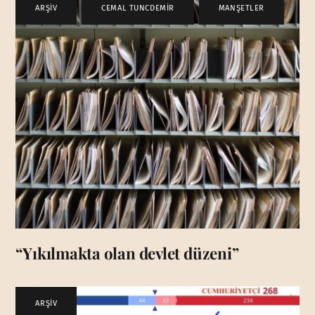
ARŞİV
,
CEMAL TUNCDEMİR
,
MANŞETLER
“Yıkılmakta olan devlet düzeni”
ARŞİV