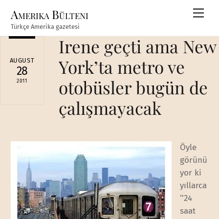
Skip
Amerika Bülteni
Men
to
Türkçe Amerika gazetesi
content
Irene geçti ama New
York’ta metro ve
AUGUST
28
otobüsler bugün de
2011
çalışmayacak
Öyle
görünü
yor ki
yıllarca
‘’24
saat