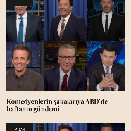
Komedyenlerin şakalarıya ABD’de
haftanın gündemi
MİZAH