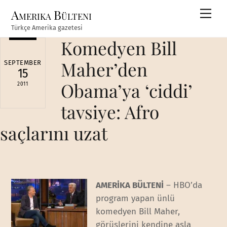
Skip
Amerika Bülteni
Men
to
Türkçe Amerika gazetesi
content
Komedyen Bill
Maher’den
SEPTEMBER
15
Obama’ya ‘ciddi’
2011
tavsiye: Afro
saçlarını uzat
AMERİKA BÜLTENİ
– HBO’da
program yapan ünlü
komedyen Bill Maher,
görüşlerini kendine asla