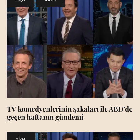
TV komedyenlerinin şakaları ile ABD’de
geçen haftanın gündemi
MİZAH