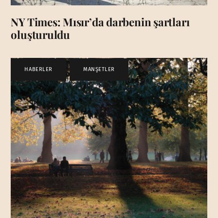
NY Times: Mısır’da darbenin şartları
oluşturuldu
HABERLER
,
MANŞETLER