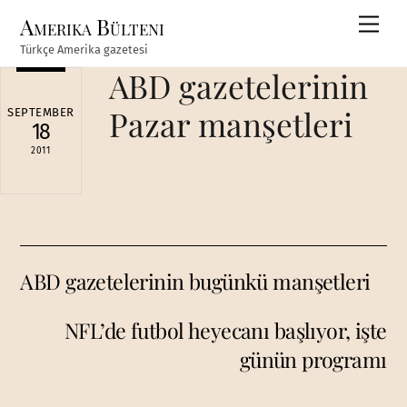
Skip
Amerika Bülteni
Men
to
Türkçe Amerika gazetesi
content
ABD gazetelerinin
Pazar manşetleri
SEPTEMBER
18
2011
ABD gazetelerinin bugünkü manşetleri
NFL’de futbol heyecanı başlıyor, işte
günün programı