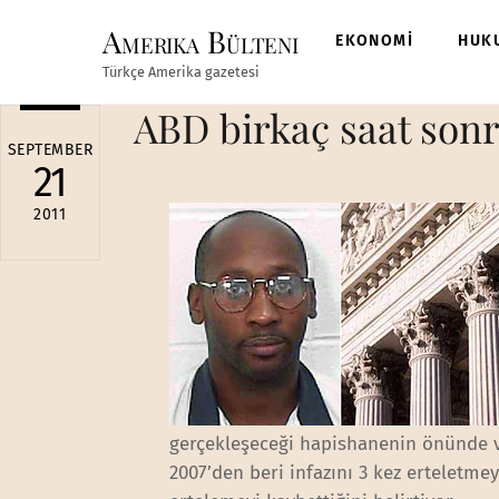
Skip
Amerika Bülteni
to
EKONOMİ
HUK
content
Türkçe Amerika gazetesi
ABD birkaç saat sonr
SEPTEMBER
21
2011
gerçekleşeceği hapishanenin önünde v
2007’den beri infazını 3 kez erteletme