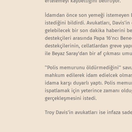
ertelemeyi kaybettiğini belirtiyor.
İdamdan önce son yemeği istemeyen Dav
istediğini bildirdi. Avukatları, Davis’i
gelebilecek bir son dakika haberini b
destekçileri arasında Papa 16’ncı Ben
destekçilerinin, cellatlardan greve ya
ile Beyaz Saray’dan bir af çıkması um
‘’Polis memurunu öldürmediğini’’ savu
mahkum edilerek idam edielcek olması,
idama karşı duyarlı yaptı. Polis memur
ispatlamak için yeterince zamanı oldu
gerçekleşmesini istedi.
Troy Davis’in avukatları ise infaza sa