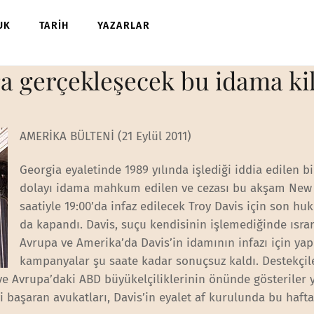
UK
TARİH
YAZARLAR
a gerçekleşecek bu idama ki
AMERİKA BÜLTENİ (21 Eylül 2011)
Georgia eyaletinde 1989 yılında işlediği iddia edilen b
dolayı idama mahkum edilen ve cezası bu akşam New
saatiyle 19:00’da infaz edilecek Troy Davis için son hu
da kapandı. Davis, suçu kendisinin işlemediğinde ısra
Avrupa ve Amerika’da Davis’in idamının infazı için ya
kampanyalar şu saate kadar sonuçsuz kaldı. Destekçile
e Avrupa’daki ABD büyükelçiliklerinin önünde gösteriler 
yi başaran avukatları, Davis’in eyalet af kurulunda bu haft