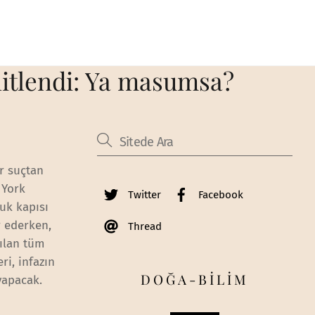
litlendi: Ya masumsa?
ir suçtan
 York
Twitter
Facebook
kuk kapısı
r ederken,
Thread
pılan tüm
ri, infazın
DOĞA-BİLİM
yapacak.
a