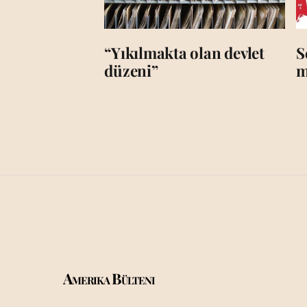
“Yıkılmakta olan devlet
S
düzeni”
m
Amerika Bülteni