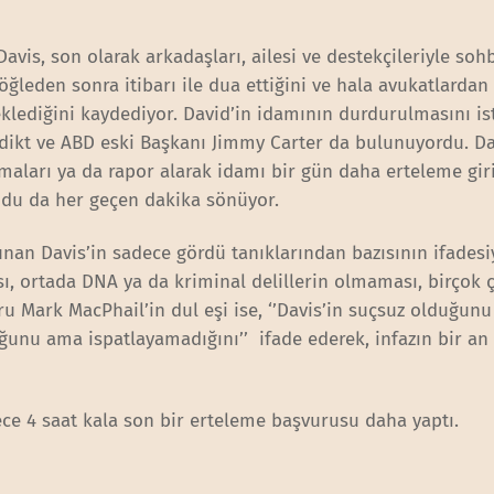
is, son olarak arkadaşları, ailesi ve destekçileriyle soh
n öğleden sonra itibarı ile dua ettiğini ve hala avukatlardan
eklediğini kaydediyor. David’in idamının durdurulmasını i
edikt ve ABD eski Başkanı Jimmy Carter da bulunuyordu. Da
pmaları ya da rapor alarak idamı bir gün daha erteleme gir
udu da her geçen dakika sönüyor.
nan Davis’in sadece gördü tanıklarından bazısının ifadesi
 ortada DNA ya da kriminal delillerin olmaması, birçok ç
u Mark MacPhail’in dul eşi ise, ‘’Davis’in suçsuz olduğunu
ğunu ama ispatlayamadığını’’ ifade ederek, infazın bir an
dece 4 saat kala son bir erteleme başvurusu daha yaptı.