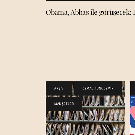
Obama, Abbas ile görüşecek:
ARŞİV
,
CEMAL TUNCDEMİR
,
MANŞETLER