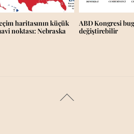
eçim haritasının küçük
ABD Kongresi bug
avi noktası: Nebraska
değiştirebilir
Back
To
Top