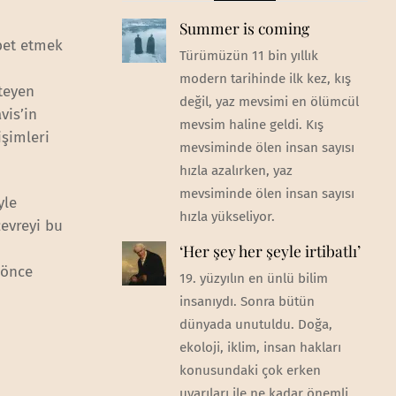
Summer is coming
bet etmek
Türümüzün 11 bin yıllık
modern tarihinde ilk kez, kış
steyen
değil, yaz mevsimi en ölümcül
vis’in
mevsim haline geldi. Kış
işimleri
mevsiminde ölen insan sayısı
hızla azalırken, yaz
mevsiminde ölen insan sayısı
yle
hızla yükseliyor.
evreyi bu
‘Her şey her şeyle irtibatlı’
 önce
19. yüzyılın en ünlü bilim
insanıydı. Sonra bütün
dünyada unutuldu. Doğa,
ekoloji, iklim, insan hakları
konusundaki çok erken
uyarıları ile ne kadar önemli