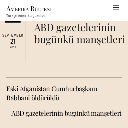
Skip
Amerika Bülteni
Men
to
Türkçe Amerika gazetesi
content
ABD gazetelerinin
bugünkü manşetleri
SEPTEMBER
21
2011
Eski Afganistan Cumhurbaşkanı
Rabbani öldürüldü
ABD gazetelerinin bugünkü manşetleri