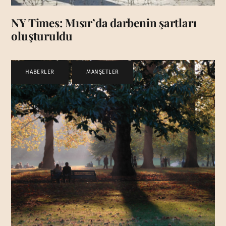
NY Times: Mısır’da darbenin şartları
oluşturuldu
HABERLER
,
MANŞETLER