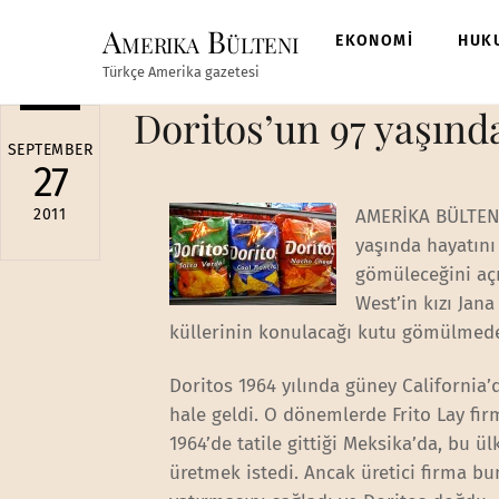
Skip
Amerika Bülteni
to
EKONOMİ
HUK
content
Türkçe Amerika gazetesi
Doritos’un 97 yaşında
SEPTEMBER
27
2011
AMERİKA BÜLTENİ 
yaşında hayatını 
gömüleceğini açı
West’in kızı Jana
küllerinin konulacağı kutu gömülmeden
Doritos 1964 yılında güney California’d
hale geldi. O dönemlerde Frito Lay fi
1964’de tatile gittiği Meksika’da, bu ü
üretmek istedi. Ancak üretici firma bu