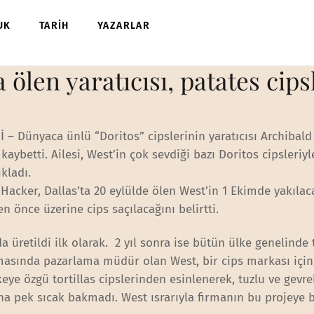
UK
TARİH
YAZARLAR
 ölen yaratıcısı, patates cips
– Dünyaca ünlü “Doritos” cipslerinin yaratıcısı Archibald
kaybetti. Ailesi, West’in çok sevdiği bazı Doritos cipsleriyl
kladı.
 Hacker, Dallas’ta 20 eylülde ölen West’in 1 Ekimde yakılac
 önce üzerine cips saçılacağını belirtti.
a üretildi ilk olarak. 2 yıl sonra ise bütün ülke genelinde 
rmasında pazarlama müdür olan West, bir cips markası için
lkeye özgü tortillas cipslerinden esinlenerek, tuzlu ve gevre
na pek sıcak bakmadı. West ısrarıyla firmanın bu projeye b