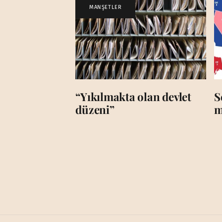
MANŞETLER
“Yıkılmakta olan devlet
S
düzeni”
m