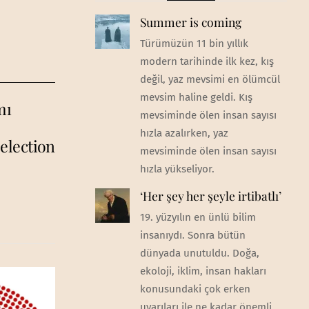
Summer is coming
Türümüzün 11 bin yıllık
modern tarihinde ilk kez, kış
değil, yaz mevsimi en ölümcül
mevsim haline geldi. Kış
mı
mevsiminde ölen insan sayısı
hızla azalırken, yaz
election
mevsiminde ölen insan sayısı
hızla yükseliyor.
‘Her şey her şeyle irtibatlı’
19. yüzyılın en ünlü bilim
insanıydı. Sonra bütün
dünyada unutuldu. Doğa,
ekoloji, iklim, insan hakları
konusundaki çok erken
uyarıları ile ne kadar önemli