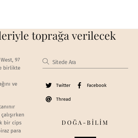
leriyle toprağa verilecek
 West, 97
e birlikte
ağını ve
Twitter
Facebook
Thread
tanınır
 çalışırken
DOĞA-BİLİM
k bir cips
iraz para