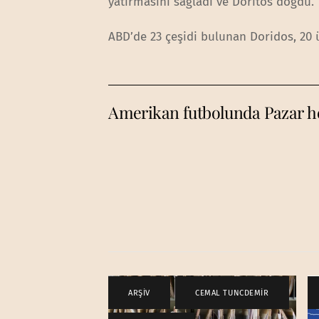
yatırmasını sağladı ve Doritos doğdu.
ABD’de 23 çeşidi bulunan Doridos, 20 ü
Amerikan futbolunda Pazar h
ARŞİV
,
CEMAL TUNCDEMİR
,