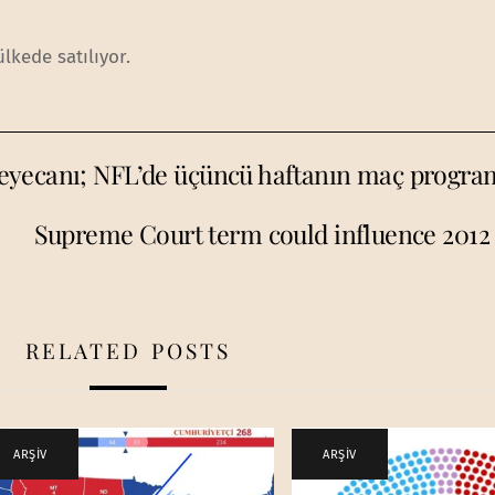
lkede satılıyor.
eyecanı; NFL’de üçüncü haftanın maç progra
Supreme Court term could influence 2012 
RELATED POSTS
ARŞİV
ARŞİV