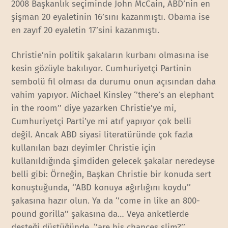
2008 Başkanlık seçiminde John McCain, ABD’nin en
şişman 20 eyaletinin 16’sını kazanmıştı. Obama ise
en zayıf 20 eyaletin 17’sini kazanmıştı.
Christie’nin politik şakaların kurbanı olmasına ise
kesin gözüyle bakılıyor. Cumhuriyetçi Partinin
sembolü fil olması da durumu onun açısından daha
vahim yapıyor. Michael Kinsley ‘’there’s an elephant
in the room’’ diye yazarken Christie’ye mi,
Cumhuriyetçi Parti’ye mi atıf yapıyor çok belli
değil. Ancak ABD siyasi literatüründe çok fazla
kullanılan bazı deyimler Christie için
kullanıldığında şimdiden gelecek şakalar neredeyse
belli gibi: Örneğin, Başkan Christie bir konuda sert
konuştuğunda, ‘’ABD konuya ağırlığını koydu’’
şakasına hazır olun. Ya da ‘’come in like an 800-
pound gorilla’’ şakasına da… Veya anketlerde
desteği düştüğünde, ‘’are his chances slim?’’