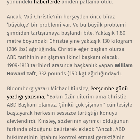
yönündeki
haberlerde
aniden patlama oldu.
Ancak, Vali Christie’nin herşeyden önce biraz
‘büyükçe’ bir problemi var. Ve bu büyük problemi
şimdiden tartışılmaya başlandı bile. Yaklaşık 1.80
metre boyundaki Christie yine yaklaşık 130 kilogram
(286 lbs) ağırlığında. Christie eğer başkan olursa
ABD tarihinin en şişman ikinci başkanı olacak.
1909-1913 tarihleri arasında başkanlık yapan
William
Howard Taft
, 332 pounds (150 kg) ağırlığındaydı.
Bloomberg yazarı Michael Kinsley,
Perşembe günü
yazdığı yazısına
, ‘’Bakın özür dilerim ama Christie
ABD Başkanı olamaz. Çünkü çok şişman’’ cümlesiyle
başlayarak herkesin sessizce tartıştığı konuyu
alevlendirdi. Kinsley, sözlerinin ayrımcı olduğunun
farkında olduğunu belirterek ekledi: ‘’Ancak, ABD
hükümetinin iştahını kontrol etmesi gerektiğinin