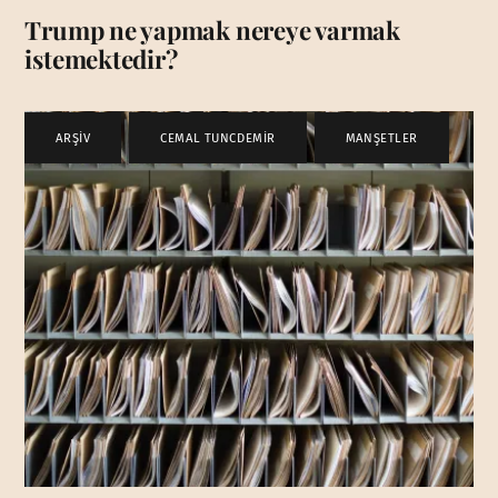
Trump ne yapmak nereye varmak
istemektedir?
ARŞİV
,
CEMAL TUNCDEMİR
,
MANŞETLER