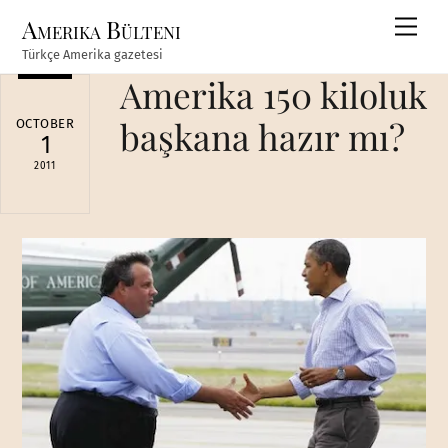
Skip
Amerika Bülteni
Men
to
Türkçe Amerika gazetesi
content
Amerika 150 kiloluk
başkana hazır mı?
OCTOBER
1
2011