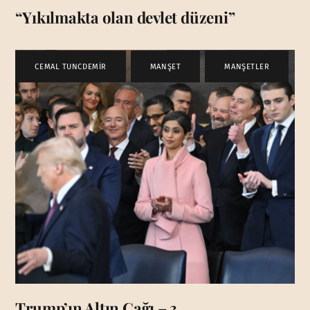
“Yıkılmakta olan devlet düzeni”
CEMAL TUNCDEMİR
,
MANŞET
,
MANŞETLER
Trump’ın Altın Çağı – 3