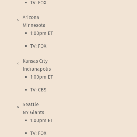
TV: FOX
Arizona
Minnesota
1:00pm ET
TV: FOX
Kansas City
Indianapolis
1:00pm ET
TV: CBS
Seattle
NY Giants
1:00pm ET
TV: FOX