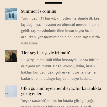
Summer is coming
Türümüzün 11 bin yıllık modern tarihinde ilk kez,
kış değil, yaz mevsimi en ölümcül mevsim haline
geldi. Kış mevsiminde ölen insan sayısı hızla
azalırken, yaz mevsiminde ölen insan sayısı hızla
yükseliyor.
‘Her şey her şeyle irtibatlı’
19. yüzyılın en ünlü bilim insanıydı. Sonra bütün
dünyada unutuldu. Doğa, ekoloji, iklim, insan
hakları konusundaki çok erken uyarıları ile ne
kadar önemli olduğu keşfedilinceye kadar...
Ufku görünmeyen bembeyaz bir karanlıkta
yürüyenler
‘Beyaz Karanlık’, onun, bu kıtada görüşü çoğu
zaman imkansız kılan sonsuz beyazlığı tarif