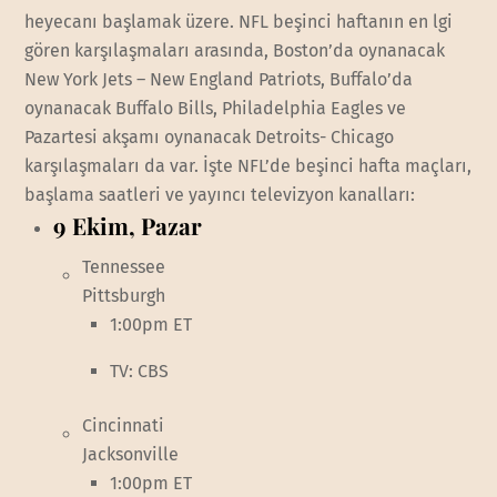
heyecanı başlamak üzere. NFL beşinci haftanın en lgi
gören karşılaşmaları arasında, Boston’da oynanacak
New York Jets – New England Patriots, Buffalo’da
oynanacak Buffalo Bills, Philadelphia Eagles ve
Pazartesi akşamı oynanacak Detroits- Chicago
karşılaşmaları da var. İşte NFL’de beşinci hafta maçları,
başlama saatleri ve yayıncı televizyon kanalları:
9 Ekim, Pazar
Tennessee
Pittsburgh
1:00pm ET
TV: CBS
Cincinnati
Jacksonville
1:00pm ET