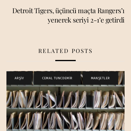
Detroit Tigers, üçüncü maçta Rangers’ı
yenerek seriyi 2-1’e getirdi
RELATED POSTS
ARŞİV
,
CEMAL TUNCDEMİR
,
MANŞETLER