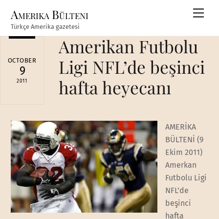
Skip
Amerika Bülteni
Men
to
Türkçe Amerika gazetesi
content
Amerikan Futbolu
Ligi NFL’de beşinci
OCTOBER
9
hafta heyecanı
2011
AMERİKA
BÜLTENİ (9
Ekim 2011)
Amerkan
Futbolu Ligi
NFL’de
beşinci
hafta