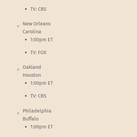
TV: CBS
New Orleans
Carolina
1:00pm ET
TV: FOX
Oakland
Houston
1:00pm ET
TV: CBS
Philadelphia
Buffalo
1:00pm ET