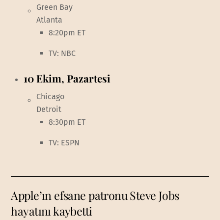
Green Bay
Atlanta
8:20pm ET
TV: NBC
10 Ekim, Pazartesi
Chicago
Detroit
8:30pm ET
TV: ESPN
Apple’ın efsane patronu Steve Jobs
hayatını kaybetti