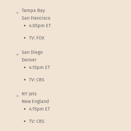
Tampa Bay
San Francisco
4:05pm ET
TV: FOX
San Diego
Denver
4:15pm ET
TV: CBS
NY Jets
New England
4:15pm ET
TV: CBS