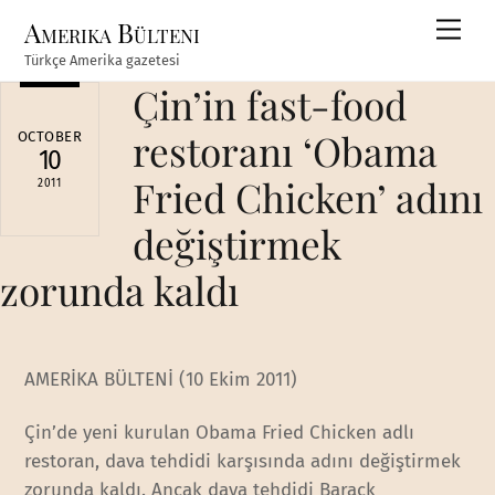
Skip
Amerika Bülteni
Men
to
Türkçe Amerika gazetesi
content
Çin’in fast-food
restoranı ‘Obama
OCTOBER
10
Fried Chicken’ adını
2011
değiştirmek
zorunda kaldı
AMERİKA BÜLTENİ (10 Ekim 2011)
Çin’de yeni kurulan Obama Fried Chicken adlı
restoran, dava tehdidi karşısında adını değiştirmek
zorunda kaldı. Ancak dava tehdidi Barack