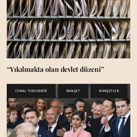
“Yıkılmakta olan devlet düzeni”
CEMAL TUNCDEMİR
,
MANŞET
,
MANŞETLER