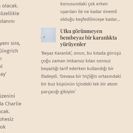
konusundaki çok erken
 olacak.
uyarıları ile ne kadar önemli
zellikle
olduğu keşfedilinceye kadar...
planını
Ufku görünmeyen
bembeyaz bir karanlıkta
yanı sıra,
yürüyenler
Gingrich
‘Beyaz Karanlık’, onun, bu kıtada görüşü
n
çoğu zaman imkansız kılan sonsuz
ıl
beyazlığı tarif ederken kullandığı bir
ay’
ifadeydi. ‘Devasa bir hiçliğin ortasındaki
bir buz küpünün içindeki tek bir atom
parçacığı gibiyim’
üzenini
da Charlie
acak.
phesiz
çok