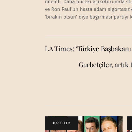
önemli. Daha önceki açıkoturumda stü
ve Ron Paul’un hasta adam sigortasız 
‘bırakın ölsün’ diye bağırması partiy
LA Times: ‘Türkiye Başbakanı
Gurbetçiler, artık
HABERLER