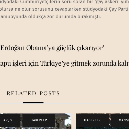
dyodaki Cumhuriyetçilerin soru soran bir ‘gay askeri’ yu
olursa ne olur sorusunu cevaplarken stüdyodaki Çay Partil
i kamuoyunda oldukça zor durumda bırakmıştı.
 Erdoğan Obama’ya güçlük çıkarıyor’
 tapu işleri için Türkiye’ye gitmek zorunda k
RELATED POSTS
ARŞİV
,
HABERLER
HABERLER
,
MANŞ