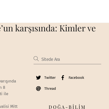
un karşısında: Kimler ve
Twitter
Facebook
yarışında
n 8
Thread
i ile
k
DOĞA-BİLİM
alisi Mitt