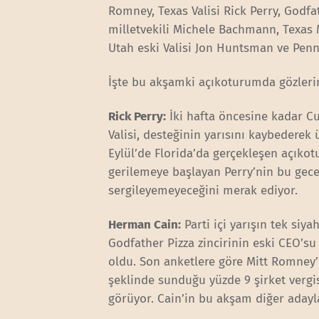
Romney, Texas Valisi Rick Perry, Godf
milletvekili Michele Bachmann, Texas M
Utah eski Valisi Jon Huntsman ve Penn
İşte bu akşamki açıkoturumda gözlerin 
Rick Perry:
İki hafta öncesine kadar Cu
Valisi, desteğinin yarısını kaybedere
Eylül’de Florida’da gerçekleşen açıko
gerilemeye başlayan Perry’nin bu gece
sergileyemeyeceğini merak ediyor.
Herman Cain:
Parti içi yarışın tek siya
Godfather Pizza zincirinin eski CEO’su
oldu. Son anketlere göre Mitt Romney’
şeklinde sunduğu yüzde 9 şirket vergisi
görüyor. Cain’in bu akşam diğer adayl