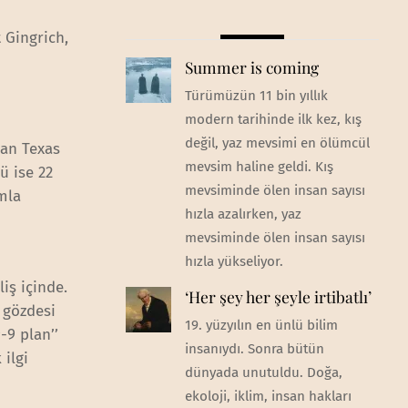
 Gingrich,
Summer is coming
Türümüzün 11 bin yıllık
modern tarihinde ilk kez, kış
değil, yaz mevsimi en ölümcül
pan Texas
mevsim haline geldi. Kış
ü ise 22
mevsiminde ölen insan sayısı
mla
hızla azalırken, yaz
mevsiminde ölen insan sayısı
hızla yükseliyor.
liş içinde.
‘Her şey her şeyle irtibatlı’
 gözdesi
19. yüzyılın en ünlü bilim
-9 plan’’
insanıydı. Sonra bütün
 ilgi
dünyada unutuldu. Doğa,
ekoloji, iklim, insan hakları