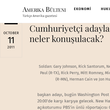
Skip
Amerika Bülteni
to
EKONOMİ
HUK
content
Türkçe Amerika gazetesi
Cumhuriyetçi adayla
OCTOBER
neler konuşulacak?
11
2011
Soldan: Gary Johnson, Rick Santorum, N
Paul (R-TX), Rick Perry, Mitt Romney, 
(R-MN), Herman Cain ve Jon H
başkan adayı, bugün Washington Post 
20:00’de karşı karşıya gelecek. New 
açıkoturumu PBS’in ünlü röportajcısı 