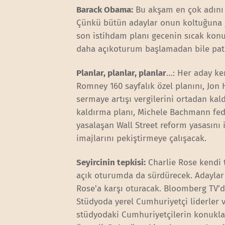
Barack Obama:
Bu akşam en çok adını 
Çünkü bütün adaylar onun koltuğuna g
son istihdam planı gecenin sıcak kon
daha açıkoturum başlamadan bile patla
Planlar, planlar, planlar
…: Her aday ken
Romney 160 sayfalık özel planını, Jon 
sermaye artışı vergilerini ortadan kald
kaldırma planı, Michele Bachmann fed
yasalaşan Wall Street reform yasasını 
imajlarını pekiştirmeye çalışacak.
Seyircinin tepkisi:
Charlie Rose kendi 
açık oturumda da sürdürecek. Adaylar 
Rose’a karşı oturacak. Bloomberg TV’d
Stüdyoda yerel Cumhuriyetçi liderler 
stüdyodaki Cumhuriyetçilerin konuklar