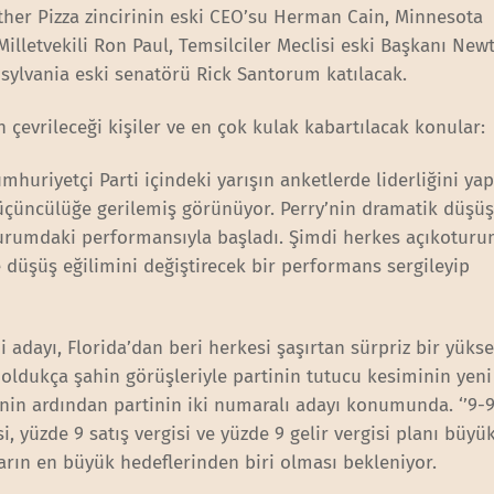
ather Pizza zincirinin eski CEO’su Herman Cain, Minnesota
illetvekili Ron Paul, Temsilciler Meclisi eski Başkanı Newt
sylvania eski senatörü Rick Santorum katılacak.
çevrileceği kişiler ve en çok kulak kabartılacak konular:
mhuriyetçi Parti içindeki yarışın anketlerde liderliğini ya
k üçüncülüğe gerilemiş görünüyor. Perry’nin dramatik düşüş
turumdaki performansıyla başladı. Şimdi herkes açıkoturu
 düşüş eğilimini değiştirecek bir performans sergileyip
hi adayı, Florida’dan beri herkesi şaşırtan sürpriz bir yükse
 oldukça şahin görüşleriyle partinin tutucu kesiminin yeni
nin ardından partinin iki numaralı adayı konumunda. ‘’9-9
, yüzde 9 satış vergisi ve yüzde 9 gelir vergisi planı büyük
arın en büyük hedeflerinden biri olması bekleniyor.