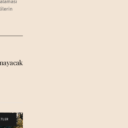
halaması
ilerin
almayacak
ETLER