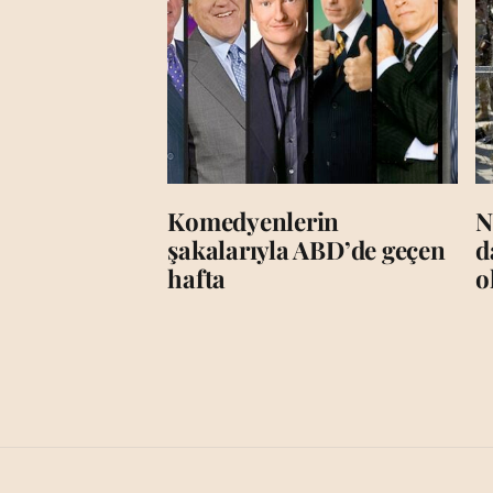
Komedyenlerin
N
şakalarıyla ABD’de geçen
d
hafta
o