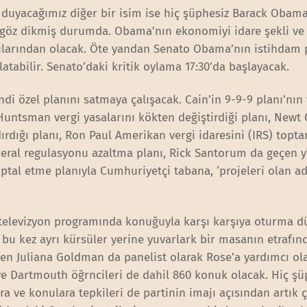
duyacağımız diğer bir isim ise hiç şüphesiz Barack Obama
öz dikmiş durumda. Obama’nın ekonomiyi idare şekli ve ö
ularından olacak. Öte yandan Senato Obama’nın istihdam 
tabilir. Senato’daki kritik oylama 17:30’da başlayacak.
di özel planını satmaya çalışacak. Cain’in 9-9-9 planı’nın 
Huntsman vergi yasalarını kökten değiştirdiği planı, Newt 
ırdığı planı, Ron Paul Amerikan vergi idaresini (IRS) topta
eral regulasyonu azaltma planı, Rick Santorum da geçen y
iptal etme planıyla Cumhuriyetçi tabana, ‘projeleri olan ad
televizyon programında konuğuyla karşı karşıya oturma d
bu kez ayrı kürsüler yerine yuvarlark bir masanın etrafın
en Juliana Goldman da panelist olarak Rose’a yardımcı ol
ve Dartmouth öğrncileri de dahil 860 konuk olacak. Hiç şü
a ve konulara tepkileri de partinin imajı açısından artık 