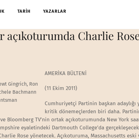
UK
TARİH
YAZARLAR
r açıkoturumda Charlie Rose’
AMERİKA BÜLTENİ
ewt Gingrich, Ron
(11 Ekim 2011)
Michele Bachmann
untsman
Cumhuriyetçi Partinin başkan adaylığı 
kritik dönemeçlerden biri daha. Partini
ve Bloomberg TV’nin ortak açıkoturumunda New York saat
Hampshire eyaletindeki Dartmouth College’da gerçekleşece
Charlie Rose yönetecek. Açıkoturuma, Massachusetts eski v