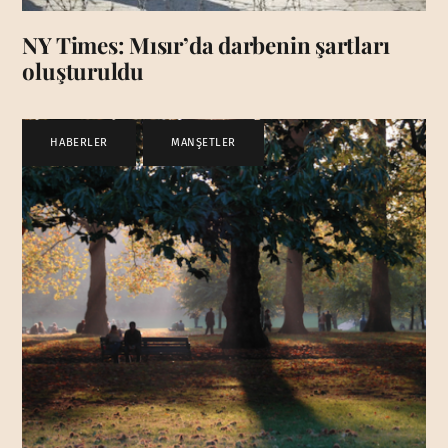
NY Times: Mısır’da darbenin şartları
oluşturuldu
HABERLER
,
MANŞETLER