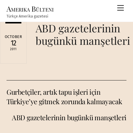
Skip
Amerika Bülteni
Men
to
Türkçe Amerika gazetesi
content
ABD gazetelerinin
bugünkü manşetleri
OCTOBER
12
2011
Gurbetçiler, artık tapu işleri için
Türkiye’ye gitmek zorunda kalmayacak
ABD gazetelerinin bugünkü manşetleri