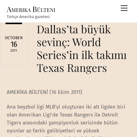
Skip
Amerika Bülteni
Men
to
Türkçe Amerika gazetesi
content
Dallas’ta büyük
sevinç: World
OCTOBER
16
Series’in ilk takımı
2011
Texas Rangers
AMERİKA BÜLTENİ (16 Ekim 2011)
Ana beyzbol ligi MLB’yi oluşturan iki alt ligden biri
olan Amerikan Ligi’de Texas Rangers ile Detroit
Tigers arasındaki şampiyonluk serisinde bütün
oyunlar az farklı galibiyetleri ve yüksek