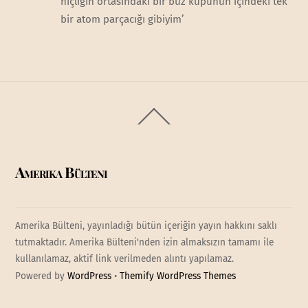
hiçliğin ortasındaki bir buz küpünün içindeki tek
bir atom parçacığı gibiyim’
Back
To
Top
Amerika Bülteni
Amerika Bülteni, yayınladığı bütün içeriğin yayın hakkını saklı
tutmaktadır. Amerika Bülteni'nden izin almaksızın tamamı ile
kullanılamaz, aktif link verilmeden alıntı yapılamaz.
Powered by
WordPress
•
Themify WordPress Themes