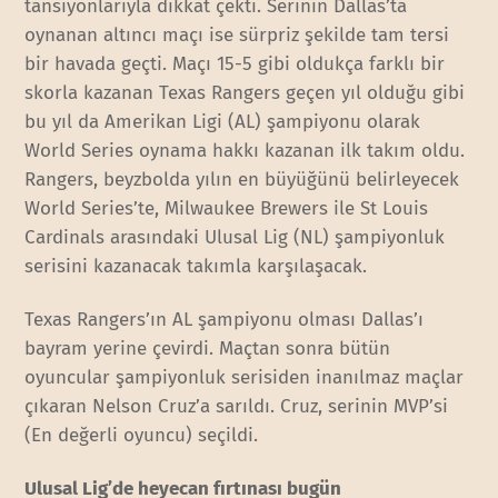
tansiyonlarıyla dikkat çekti. Serinin Dallas’ta
oynanan altıncı maçı ise sürpriz şekilde tam tersi
bir havada geçti. Maçı 15-5 gibi oldukça farklı bir
skorla kazanan Texas Rangers geçen yıl olduğu gibi
bu yıl da Amerikan Ligi (AL) şampiyonu olarak
World Series oynama hakkı kazanan ilk takım oldu.
Rangers, beyzbolda yılın en büyüğünü belirleyecek
World Series’te, Milwaukee Brewers ile St Louis
Cardinals arasındaki Ulusal Lig (NL) şampiyonluk
serisini kazanacak takımla karşılaşacak.
Texas Rangers’ın AL şampiyonu olması Dallas’ı
bayram yerine çevirdi. Maçtan sonra bütün
oyuncular şampiyonluk serisiden inanılmaz maçlar
çıkaran Nelson Cruz’a sarıldı. Cruz, serinin MVP’si
(En değerli oyuncu) seçildi.
Ulusal Lig’de heyecan fırtınası bugün