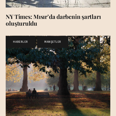
NY Times: Mısır’da darbenin şartları
oluşturuldu
HABERLER
,
MANŞETLER