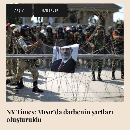
ARŞİV
,
HABERLER
NY Times: Mısır’da darbenin şartları
oluşturuldu