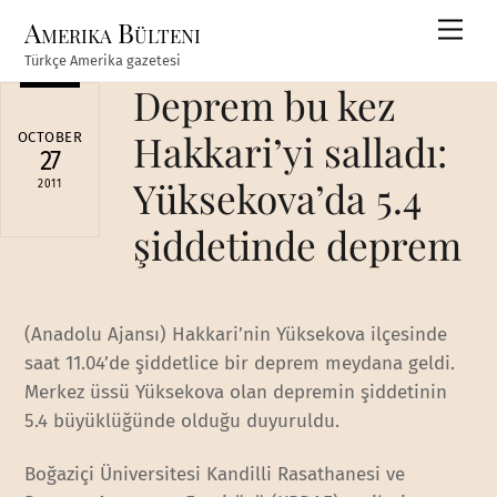
Skip
Amerika Bülteni
Men
to
Türkçe Amerika gazetesi
content
Deprem bu kez
Hakkari’yi salladı:
OCTOBER
27
Yüksekova’da 5.4
2011
şiddetinde deprem
(Anadolu Ajansı) Hakkari’nin Yüksekova ilçesinde
saat 11.04’de şiddetlice bir deprem meydana geldi.
Merkez üssü Yüksekova olan depremin şiddetinin
5.4 büyüklüğünde olduğu duyuruldu.
Boğaziçi Üniversitesi Kandilli Rasathanesi ve