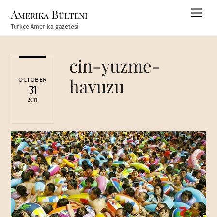
Skip
Amerika Bülteni
Men
to
Türkçe Amerika gazetesi
content
cin-yuzme-
havuzu
OCTOBER
31
2011