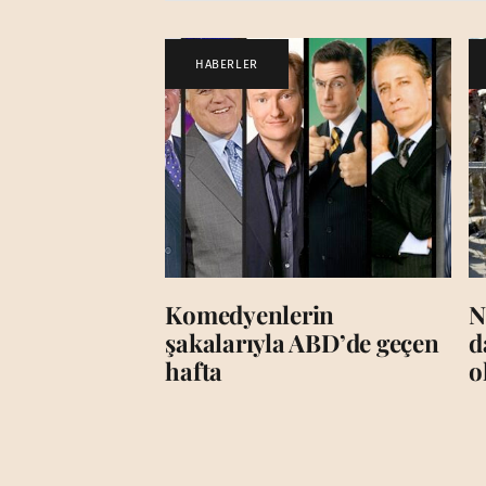
HABERLER
Komedyenlerin
N
şakalarıyla ABD’de geçen
d
hafta
o