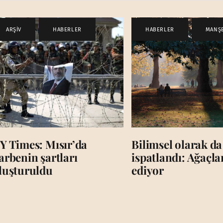
ARŞİV
,
HABERLER
HABERLER
,
MANŞ
Y Times: Mısır’da
Bilimsel olarak da
arbenin şartları
ispatlandı: Ağaçl
luşturuldu
ediyor