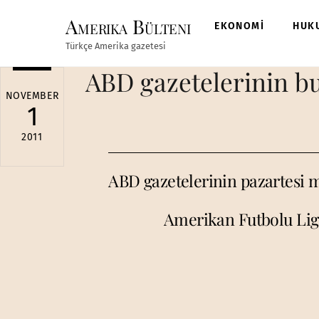
Skip
Amerika Bülteni
to
EKONOMİ
HUK
content
Türkçe Amerika gazetesi
ABD gazetelerinin b
NOVEMBER
1
2011
ABD gazetelerinin pazartesi 
Amerikan Futbolu Lig