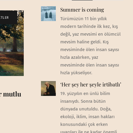
Summer is coming
ETLER
Türümüzün 11 bin yıllık
modern tarihinde ilk kez, kış
değil, yaz mevsimi en ölümcül
mevsim haline geldi. Kış
mevsiminde ölen insan sayısı
hızla azalırken, yaz
mevsiminde ölen insan sayısı
hızla yükseliyor.
‘Her şey her şeyle irtibatlı’
ar mutlu
19. yüzyılın en ünlü bilim
insanıydı. Sonra bütün
dünyada unutuldu. Doğa,
ekoloji, iklim, insan hakları
konusundaki çok erken
uyarıları ile ne kadar önemli