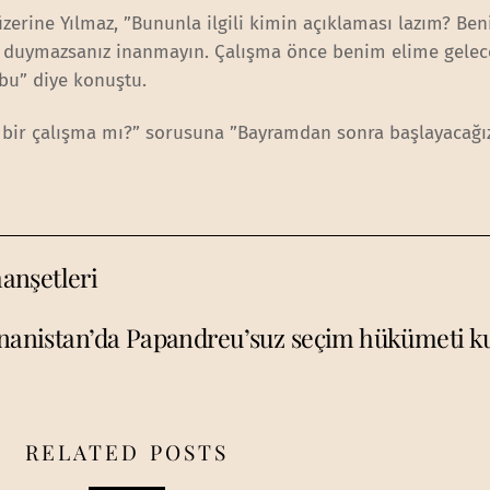
u üzerine Yılmaz, ”Bununla ilgili kimin açıklaması lazım? Be
 duymazsanız inanmayın. Çalışma önce benim elime gele
bu” diye konuştu.
an bir çalışma mı?” sorusuna ”Bayramdan sonra başlayacağı
anşetleri
nanistan’da Papandreu’suz seçim hükümeti k
RELATED POSTS