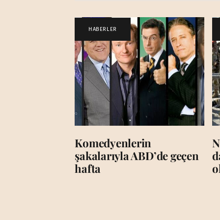
HABERLER
Komedyenlerin
N
şakalarıyla ABD’de geçen
d
hafta
o