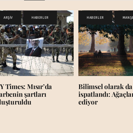
ARŞİV
,
HABERLER
HABERLER
,
MANŞ
Y Times: Mısır’da
Bilimsel olarak da
arbenin şartları
ispatlandı: Ağaçl
luşturuldu
ediyor