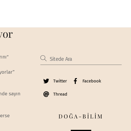
yor
rını”
yorlar”
Twitter
Facebook
nde sayın
Thread
DOĞA-BİLİM
lerse