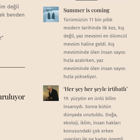
nim değil
Summer is coming
cek benden
Türümüzün 11 bin yıllık
modern tarihinde ilk kez, kış
değil, yaz mevsimi en ölümcül
z”
mevsim haline geldi. Kış
mevsiminde ölen insan sayısı
hızla azalırken, yaz
mevsiminde ölen insan sayısı
hızla yükseliyor.
‘Her şey her şeyle irtibatlı’
uruluyor
19. yüzyılın en ünlü bilim
insanıydı. Sonra bütün
dünyada unutuldu. Doğa,
ekoloji, iklim, insan hakları
konusundaki çok erken
uyarıları ile ne kadar önemli