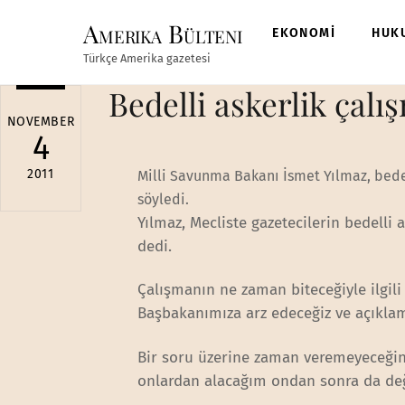
Skip
Amerika Bülteni
to
EKONOMİ
HUK
content
Türkçe Amerika gazetesi
Bedelli askerlik çal
NOVEMBER
4
2011
Milli Savunma Bakanı İsmet Yılmaz, bedel
söyledi.
Yılmaz, Mecliste gazetecilerin bedelli a
dedi.
Çalışmanın ne zaman biteceğiyle ilgil
Başbakanımıza arz edeceğiz ve açıkla
Bir soru üzerine zaman veremeyeceğini
onlardan alacağım ondan sonra da değ