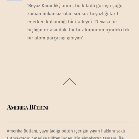
‘Beyaz Karanlık’, onun, bu kıtada görüşü çoğu
zaman imkansız kılan sonsuz beyazlığı tarif
ederken kullandığı bir ifadeydi. ‘Devasa bir
hiçliğin ortasındaki bir buz küpünün içindeki tek
bir atom parçacığı gibiyim’
Back
To
Top
Amerika Bülteni
Amerika Bülteni, yayınladığı bütün içeriğin yayın hakkını saklı
tutmaktadır. Amerika Bülteni'nden izin almaksızın tamamı ile