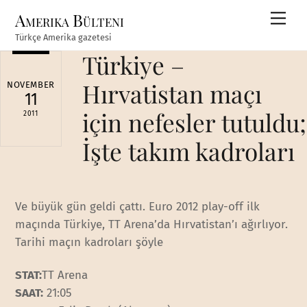
Skip
Amerika Bülteni
Men
to
Türkçe Amerika gazetesi
content
Türkiye –
Hırvatistan maçı
NOVEMBER
11
için nefesler tutuldu;
2011
İşte takım kadroları
Ve büyük gün geldi çattı. Euro 2012 play-off ilk
maçında Türkiye, TT Arena’da Hırvatistan’ı ağırlıyor.
Tarihi maçın kadroları şöyle
STAT:
TT Arena
SAAT:
21:05