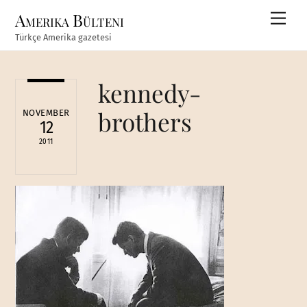
Skip
Amerika Bülteni
Men
to
Türkçe Amerika gazetesi
content
kennedy-
brothers
NOVEMBER
12
2011