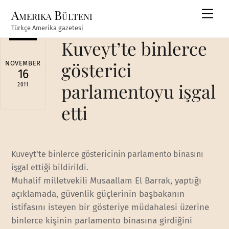
Skip
Amerika Bülteni
Men
to
Türkçe Amerika gazetesi
content
Kuveyt’te binlerce
gösterici
NOVEMBER
16
parlamentoyu işgal
2011
etti
Kuveyt’te binlerce göstericinin parlamento binasını
işgal ettiği bildirildi.
Muhalif milletvekili Musaallam El Barrak, yaptığı
açıklamada, güvenlik güçlerinin başbakanın
istifasını isteyen bir gösteriye müdahalesi üzerine
binlerce kişinin parlamento binasına girdiğini