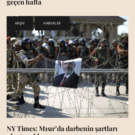
geçen hafta
ARŞİV
,
HABERLER
NY Times: Mısır’da darbenin şartları