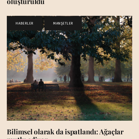
oluşturuldu
HABERLER
,
MANŞETLER
Bilimsel olarak da ispatlandı: Ağaçlar