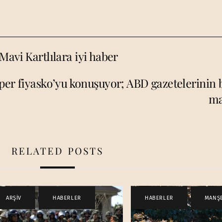
Mavi Kartlılara iyi haber
per fiyasko’yu konuşuyor; ABD gazetelerinin
ma
RELATED POSTS
ARŞİV
,
HABERLER
HABERLER
,
MANŞ