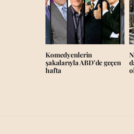
Komedyenlerin
N
şakalarıyla ABD’de geçen
d
hafta
o