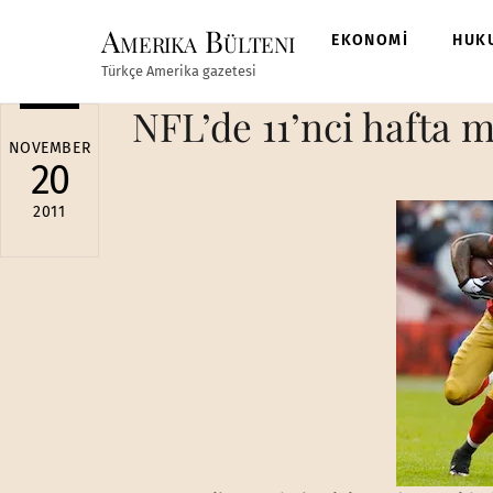
Skip
Amerika Bülteni
to
EKONOMİ
HUK
content
Türkçe Amerika gazetesi
NFL’de 11’nci hafta 
NOVEMBER
20
2011