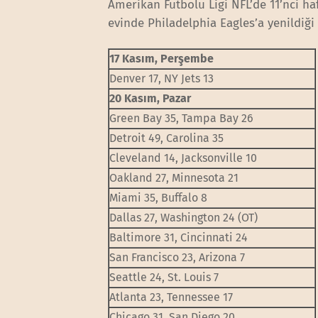
Amerikan Futbolu Ligi NFL’de 11’nci h
evinde Philadelphia Eagles’a yenildiği
17 Kasım, Perşembe
Denver 17, NY Jets 13
20 Kasım, Pazar
Green Bay 35, Tampa Bay 26
Detroit 49, Carolina 35
Cleveland 14, Jacksonville 10
Oakland 27, Minnesota 21
Miami 35, Buffalo 8
Dallas 27, Washington 24 (OT)
Baltimore 31, Cincinnati 24
San Francisco 23, Arizona 7
Seattle 24, St. Louis 7
Atlanta 23, Tennessee 17
Chicago 31, San Diego 20