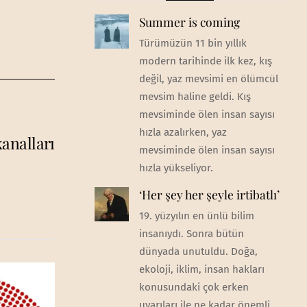
Summer is coming
Türümüzün 11 bin yıllık
modern tarihinde ilk kez, kış
değil, yaz mevsimi en ölümcül
mevsim haline geldi. Kış
mevsiminde ölen insan sayısı
hızla azalırken, yaz
kanalları
mevsiminde ölen insan sayısı
hızla yükseliyor.
‘Her şey her şeyle irtibatlı’
19. yüzyılın en ünlü bilim
insanıydı. Sonra bütün
dünyada unutuldu. Doğa,
ekoloji, iklim, insan hakları
konusundaki çok erken
uyarıları ile ne kadar önemli