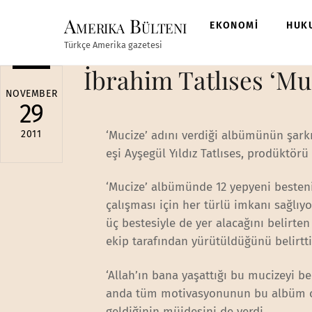
Skip
Amerika Bülteni
to
EKONOMİ
HUK
content
Türkçe Amerika gazetesi
İbrahim Tatlıses ‘Mu
NOVEMBER
29
2011
‘Mucize’ adını verdiği albümünün şark
eşi Ayşegül Yıldız Tatlıses, prodüktörü
‘Mucize’ albümünde 12 yepyeni bestenin
çalışması için her türlü imkanı sağlıy
üç bestesiyle de yer alacağını belirten
ekip tarafından yürütüldüğünü belirtti
‘Allah’ın bana yaşattığı bu mucizeyi b
anda tüm motivasyonunun bu albüm ol
geldiğinin müjdesini de verdi.