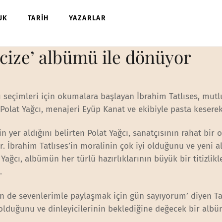
UK
TARİH
YAZARLAR
cize’ albümü ile dönüyor
ı seçimleri için okumalara başlayan İbrahim Tatlıses, mut
 Polat Yağcı, menajeri Eyüp Kanat ve ekibiyle pasta keserek
 yer aldığını belirten Polat Yağcı, sanatçısının rahat bir
or. İbrahim Tatlıses’in moralinin çok iyi olduğunu ve yeni
 Yağcı, albümün her türlü hazırlıklarının büyük bir titizlikl
.
en de sevenlerimle paylaşmak için gün sayıyorum’ diyen Tat
duğunu ve dinleyicilerinin beklediğine değecek bir alb