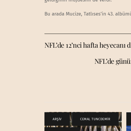
Bu arada Mucize, Tatlıses’in 43. albüm
NFL’de 12’nci hafta heyecanı d
NFL’de günün
ARŞİV
,
CEMAL TUNCDEMİR
,