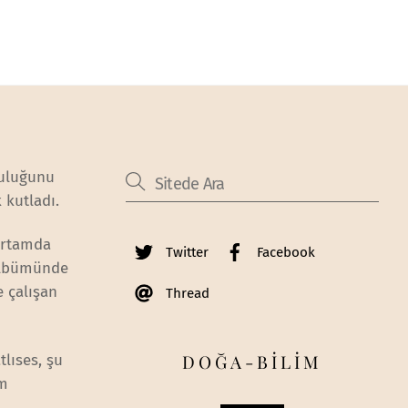
luluğunu
 kutladı.
 ortamda
Twitter
Facebook
 albümünde
e çalışan
Thread
DOĞA-BİLİM
lıses, şu
üm