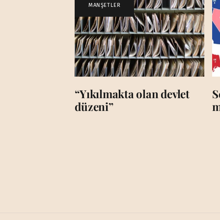
MANŞETLER
“Yıkılmakta olan devlet
S
düzeni”
m