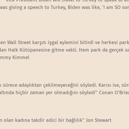
s giving a speech to Turkey, Biden was like, ‘I am SO so
en Wall Street karşıtı işgal eylemini bitirdi ve herkesi par
ri olan Halk Kütüpanesine gitme vakti. Hem park da gerçek s
 Jimmy Kimmel
 sürece adaylıktan çekilmeyeceğini söyledi. Karısı ise, sür
tında hiçbir zaman yer olmadığını söyledi’’ Conan O’Brie
en olan kadına takdir edici bir bağlılık’’ Jon Stewart