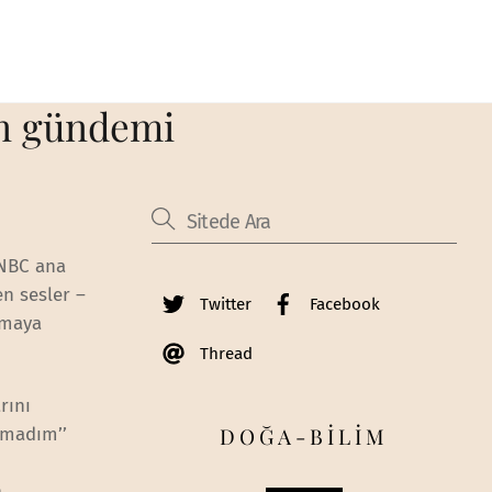
ın gündemi
 NBC ana
en sesler –
Twitter
Facebook
nmaya
Thread
rını
DOĞA-BİLİM
şmadım’’
n