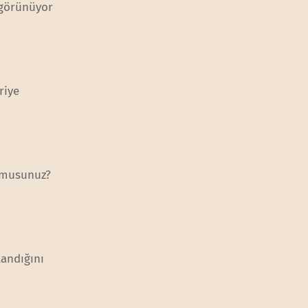
e görünüyor
riye
r musunuz?
landığını