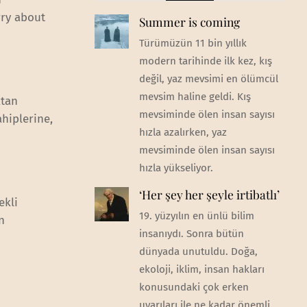
rry about
Summer is coming
Türümüzün 11 bin yıllık
modern tarihinde ilk kez, kış
değil, yaz mevsimi en ölümcül
mevsim haline geldi. Kış
ktan
mevsiminde ölen insan sayısı
ahiplerine,
hızla azalırken, yaz
mevsiminde ölen insan sayısı
hızla yükseliyor.
‘Her şey her şeyle irtibatlı’
ekli
19. yüzyılın en ünlü bilim
n
insanıydı. Sonra bütün
dünyada unutuldu. Doğa,
ekoloji, iklim, insan hakları
konusundaki çok erken
uyarıları ile ne kadar önemli