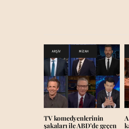
ARŞİV
,
MİZAH
TV komedyenlerinin
A
şakaları ile ABD’de geçen
k