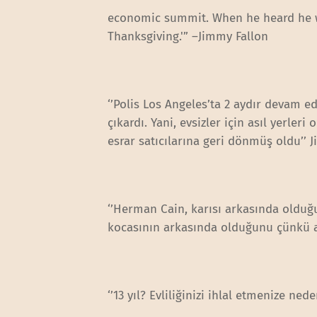
economic summit. When he heard he wa
Thanksgiving.'” –Jimmy Fallon
‘’Polis Los Angeles’ta 2 aydır devam ed
çıkardı. Yani, evsizler için asıl yerle
esrar satıcılarına geri dönmüş oldu’’
‘’Herman Cain, karısı arkasında olduğu
kocasının arkasında olduğunu çünkü al
‘’13 yıl? Evliliğinizi ihlal etmenize ned