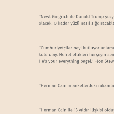
‘’Newt Gingrich ile Donald Trump yüzy
olacak. O kadar yüzü nasıl sığdıracakla
‘’Cumhuriyetçiler neyi kutluyor anlam
kötü olay. Nefret ettikleri herşeyin se
He’s your everything bagel.” –Jon Stew
‘’Herman Cain’in anketlerdeki rakamla
‘’Herman Cain ile 13 yıldır ilişkisi ol