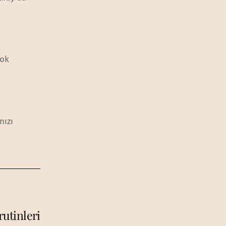
çok
nızı
rutinleri