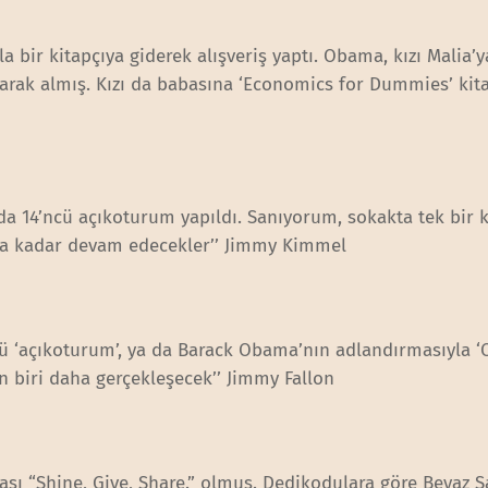
 bir kitapçıya giderek alışveriş yaptı. Obama, kızı Malia’y
larak almış. Kızı da babasına ‘Economics for Dummies’ kit
nda 14’ncü açıkoturum yapıldı. Sanıyorum, sokakta tek bir k
a kadar devam edecekler’’ Jimmy Kimmel
cü ‘açıkoturum’, ya da Barack Obama’nın adlandırmasıyla 
 biri daha gerçekleşecek’’ Jimmy Fallon
ası “Shine, Give, Share.” olmuş. Dedikodulara göre Beyaz S