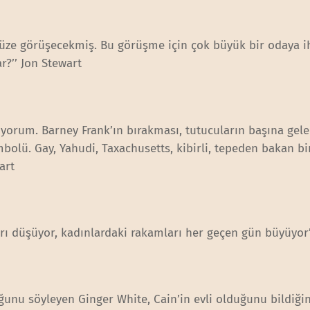
üze görüşecekmiş. Bu görüşme için çok büyük bir odaya ih
r?’’ Jon Stewart
ıyorum. Barney Frank’ın bırakması, tutucuların başına gele
mbolü. Gay, Yahudi, Taxachusetts, kibirli, tepeden bakan bir
art
rı düşüyor, kadınlardaki rakamları her geçen gün büyüyor’
duğunu söyleyen Ginger White, Cain’in evli olduğunu bildiğin