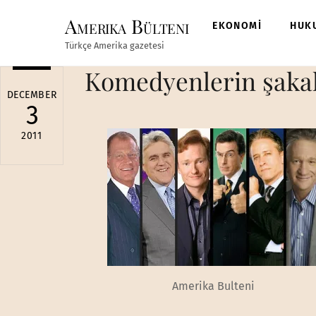
Skip
Amerika Bülteni
to
EKONOMİ
HUK
content
Türkçe Amerika gazetesi
Komedyenlerin şakal
DECEMBER
3
2011
Amerika Bulteni