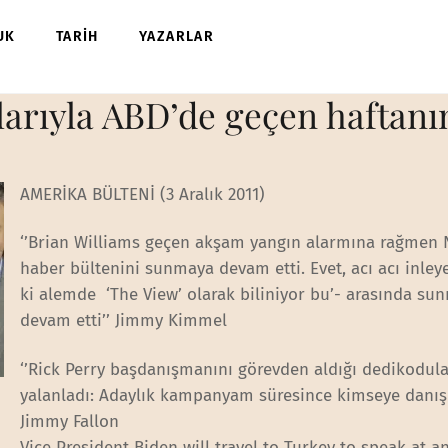
UK
TARİH
YAZARLAR
arıyla ABD’de geçen haftan
AMERİKA BÜLTENİ (3 Aralık 2011)
‘’Brian Williams geçen akşam yangın alarmına rağmen
haber bültenini sunmaya devam etti. Evet, acı acı inley
ki alemde ‘The View’ olarak biliniyor bu’- arasında su
devam etti’’ Jimmy Kimmel
‘’Rick Perry başdanışmanını görevden aldığı dedikodula
yalanladı: Adaylık kampanyam süresince kimseye danı
Jimmy Fallon
Vice President Biden will travel to Turkey to speak at a