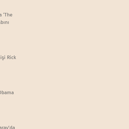
a ‘The
abını
işi Rick
‘Obama
aray’da