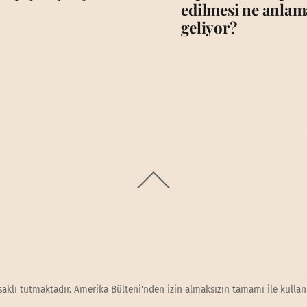
edilmesi ne anlam
geliyor?
Back
To
Top
saklı tutmaktadır. Amerika Bülteni'nden izin almaksızın tamamı ile kullanı