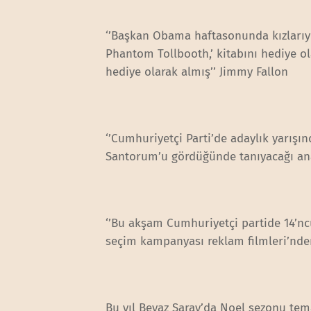
‘’Başkan Obama haftasonunda kızlarıyla
Phantom Tollbooth,’ kitabını hediye o
hediye olarak almış’’ Jimmy Fallon
‘’Cumhuriyetçi Parti’de adaylık yarışı
Santorum’u gördüğünde tanıyacağı an
‘’Bu akşam Cumhuriyetçi partide 14’n
seçim kampanyası reklam filmleri’nden
Bu yıl Beyaz Saray’da Noel sezonu tem