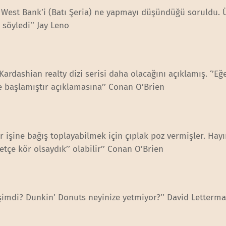
e West Bank’i (Batı Şeria) ne yapmayı düşündüğü soruldu. Ü
 söyledi’’ Jay Leno
Kardashian realty dizi serisi daha olacağını açıklamış. ‘’Eğ
ye başlamıştır açıklamasına’’ Conan O’Brien
yır işine bağış toplayabilmek için çıplak poz vermişler. Hayı
tçe kör olsaydık’’ olabilir’’ Conan O’Brien
mi şimdi? Dunkin’ Donuts neyinize yetmiyor?’’ David Letterm