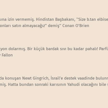
ına izin vermemiş. Hindistan Başbakanı, ‘’Size b.tan elbise
nları satın almayacağız’’ demiş’’ Conan O’Brien
ilyon dolarmış. Bir küçük bardak sıvı bu kadar pahalı! Pa
 Fallon
nda konuşan Newt Gingrich, İsrail’e destek vaadinde bulu
tmiş. Hatta bundan sonraki karısının Yahudi olacağını bile 