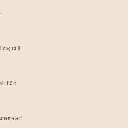
e
 geçirdiği
ir flört
ekmemeleri