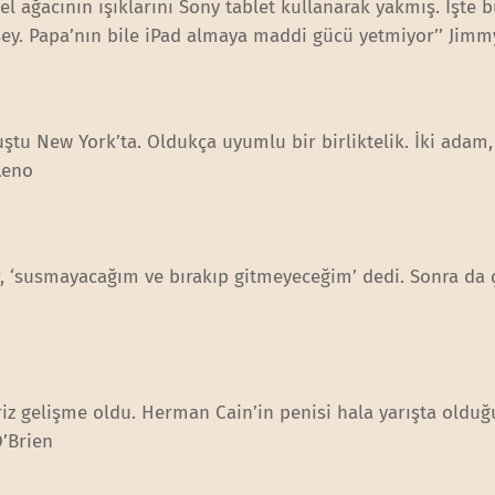
el ağacının ışıklarını Sony tablet kullanarak yakmış. İşte 
şey. Papa’nın bile iPad almaya maddi gücü yetmiyor’’ Jimm
ştu New York’ta. Oldukça uyumlu bir birliktelik. İki adam, 
 Leno
, ‘susmayacağım ve bırakıp gitmeyeceğim’ dedi. Sonra da 
riz gelişme oldu. Herman Cain’in penisi hala yarışta oldu
O’Brien