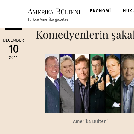
Skip
Amerika Bülteni
to
EKONOMİ
HUK
content
Türkçe Amerika gazetesi
Komedyenlerin şakal
DECEMBER
10
2011
Amerika Bulteni