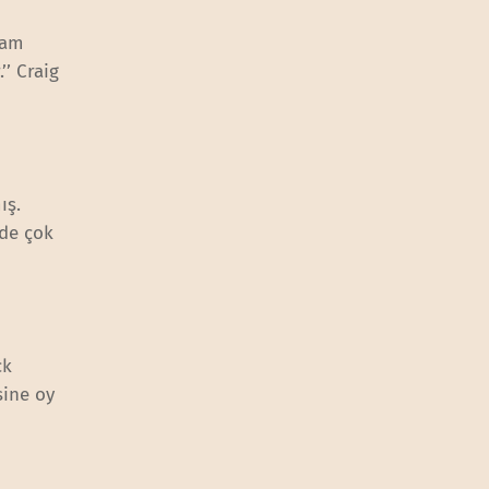
mam
’’ Craig
mış.
nde çok
ck
sine oy