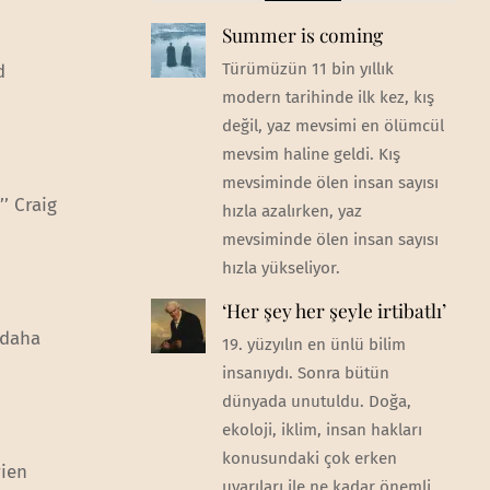
Summer is coming
Türümüzün 11 bin yıllık
d
modern tarihinde ilk kez, kış
değil, yaz mevsimi en ölümcül
mevsim haline geldi. Kış
mevsiminde ölen insan sayısı
’ Craig
hızla azalırken, yaz
mevsiminde ölen insan sayısı
hızla yükseliyor.
‘Her şey her şeyle irtibatlı’
 daha
19. yüzyılın en ünlü bilim
insanıydı. Sonra bütün
dünyada unutuldu. Doğa,
ekoloji, iklim, insan hakları
konusundaki çok erken
rien
uyarıları ile ne kadar önemli