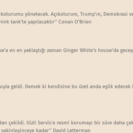
çıkoturumu yönetecek. Açıkoturum, Trump’ın, Demokrasi v
nk tank’te yapılacaktır’’ Conan O’Brien
se’a en en yaklaştığı zaman Ginger White’s house’da geceyi
sıyla geldi. Demek ki kendisine bu özel anda eşlik edecek b
dan çekildi. Gizli Servis’e resmi korumayı bir süre daha ç
 sakinleşinceye kadar’’ David Letterman