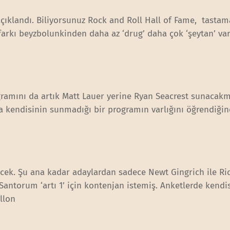
 açıklandı. Biliyorsunuz Rock and Roll Hall of Fame, tasta
farkı beyzbolunkinden daha az ‘drug’ daha çok ‘şeytan’ var.
gramını da artık Matt Lauer yerine Ryan Seacrest sunacak
da kendisinin sunmadığı bir programın varlığını öğrendiği
cek. Şu ana kadar adaylardan sadece Newt Gingrich ile Ri
 Santorum ‘artı 1’ için kontenjan istemiş. Anketlerde kendi
llon