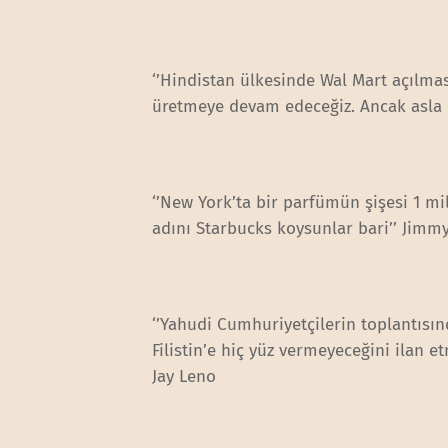
‘’Hindistan ülkesinde Wal Mart açılmas
üretmeye devam edeceğiz. Ancak asla o
‘’New York’ta bir parfümün şişesi 1 m
adını Starbucks koysunlar bari’’ Jimmy
‘’Yahudi Cumhuriyetçilerin toplantısı
Filistin’e hiç yüz vermeyeceğini ilan e
Jay Leno