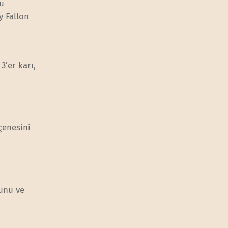
bu
y Fallon
3’er karı,
çenesini
ğunu ve