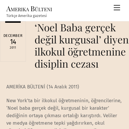
Skip
Amerika Bülteni
Men
to
Türkçe Amerika gazetesi
content
‘Noel Baba gerçek
değil kurgusal’ diyen
DECEMBER
14
ilkokul öğretmenine
2011
disiplin cezası
AMERİKA BÜLTENİ (14 Aralık 2011)
New York’ta bir ilkokul öğretmeninin, öğrencilerine,
‘Noel baba gerçek değil, kurgusal bir karakter’
dediğinin ortaya çıkması ortalığı karıştırdı. Veliler
ve medya öğretmene tepki yağdırırken, okul