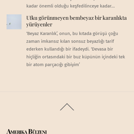
kadar önemli olduğu keşfedilinceye kadar...
Ufku görünmeyen bembeyaz bir karanlıkta
yürüyenler
‘Beyaz Karanlık’, onun, bu kıtada görüşü çoğu
zaman imkansız kılan sonsuz beyazlığı tarif
ederken kullandığı bir ifadeydi. ‘Devasa bir
hiçliğin ortasındaki bir buz küpünün içindeki tek
bir atom parçacığı gibiyim’
Back
To
Top
Amerika Bülteni