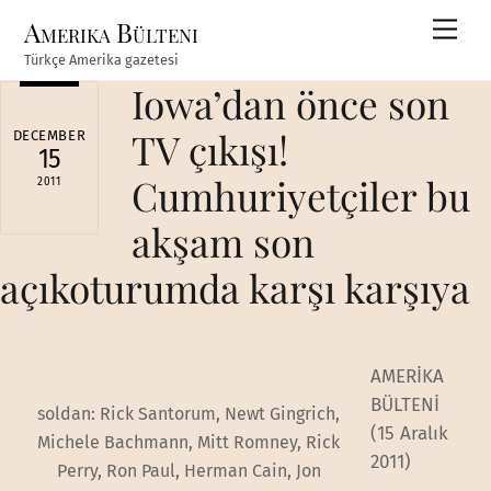
Skip
Amerika Bülteni
Men
to
Türkçe Amerika gazetesi
content
Iowa’dan önce son
TV çıkışı!
DECEMBER
15
Cumhuriyetçiler bu
2011
akşam son
açıkoturumda karşı karşıya
AMERİKA
BÜLTENİ
soldan: Rick Santorum, Newt Gingrich,
(15 Aralık
Michele Bachmann, Mitt Romney, Rick
2011)
Perry, Ron Paul, Herman Cain, Jon