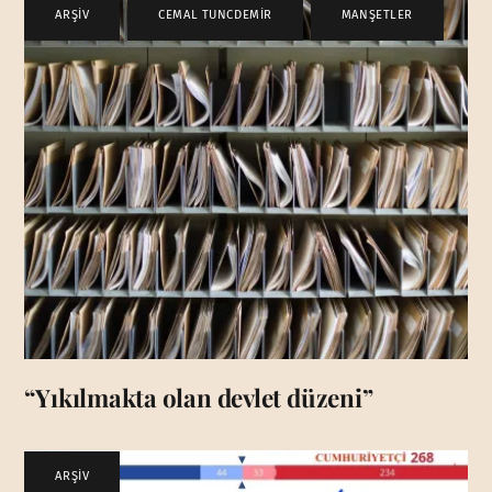
ARŞİV
,
CEMAL TUNCDEMİR
,
MANŞETLER
“Yıkılmakta olan devlet düzeni”
ARŞİV