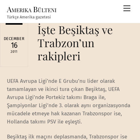
Skip
Amerika Bülteni
Men
to
Türkçe Amerika gazetesi
content
İşte Beşiktaş ve
Trabzon’un
DECEMBER
16
rakipleri
2011
UEFA Avrupa Ligi’nde E Grubu’nu lider olarak
tamamlayan ve ikinci tura çıkan Beşiktaş, UEFA
Avrupa Ligi’nde Portekiz takımı Braga ile,
Şampiyonlar Ligi’nde 3. olarak aynı organizasyonda
mücadele etmeye hak kazanan Trabzonspor ise,
Hollanda takımı PSV ile eşleşti.
Beşiktaş ilk maçını deplasmanda, Trabzonspor ise