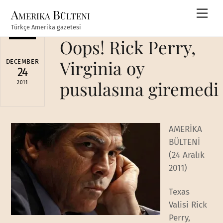
Skip
Amerika Bülteni
Men
to
Türkçe Amerika gazetesi
content
Oops! Rick Perry,
Virginia oy
DECEMBER
24
pusulasına giremedi
2011
AMERİKA
BÜLTENİ
(24 Aralık
2011)
Texas
Valisi Rick
Perry,