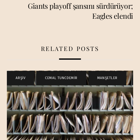
Giants playoff şansını sürdürüyor;
Eagles elendi
RELATED POSTS
ARŞİV
,
CEMAL TUNCDEMİR
,
MANŞETLER