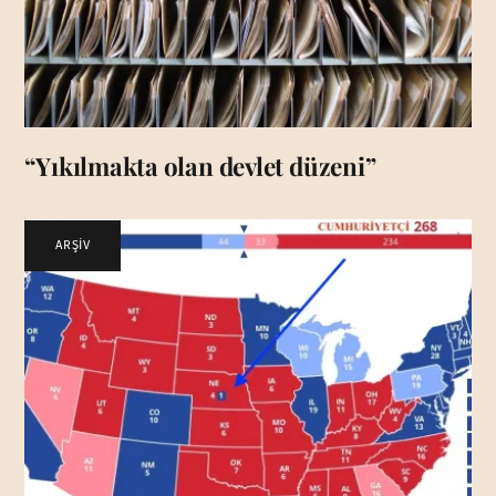
“Yıkılmakta olan devlet düzeni”
ARŞİV