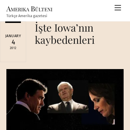
Skip
Amerika Bülteni
Men
to
Türkçe Amerika gazetesi
content
İşte Iowa’nın
kaybedenleri
JANUARY
4
2012