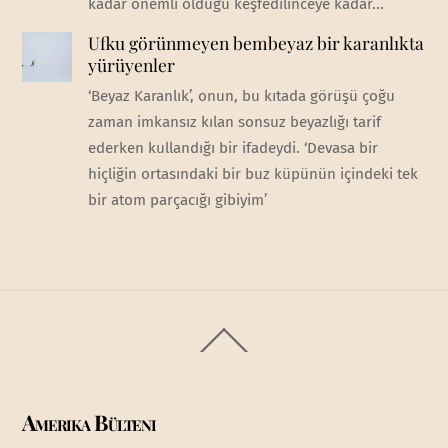
kadar önemli olduğu keşfedilinceye kadar...
Ufku görünmeyen bembeyaz bir karanlıkta
yürüyenler
‘Beyaz Karanlık’, onun, bu kıtada görüşü çoğu
zaman imkansız kılan sonsuz beyazlığı tarif
ederken kullandığı bir ifadeydi. ‘Devasa bir
hiçliğin ortasındaki bir buz küpünün içindeki tek
bir atom parçacığı gibiyim’
Back
To
Top
Amerika Bülteni