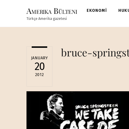
Skip
Amerika Bülteni
to
EKONOMİ
HUK
content
Türkçe Amerika gazetesi
bruce-springs
JANUARY
20
2012