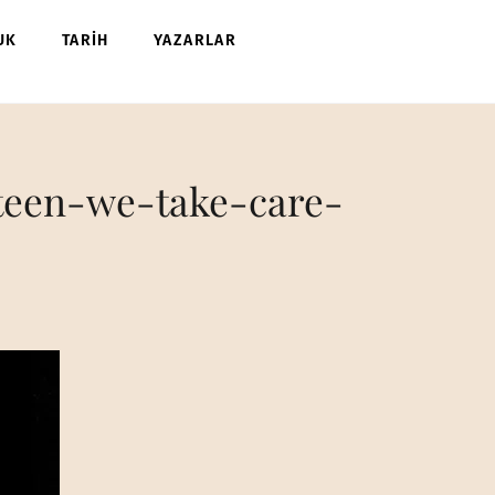
UK
TARİH
YAZARLAR
teen-we-take-care-