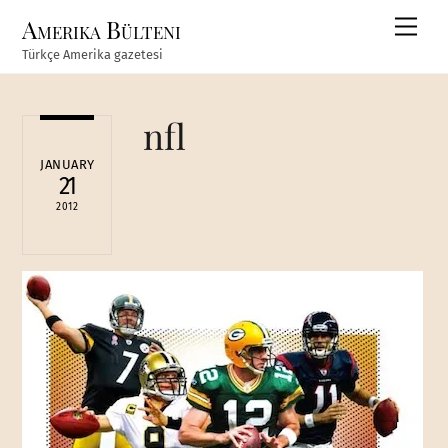
Skip
Amerika Bülteni
Men
to
Türkçe Amerika gazetesi
content
nfl
JANUARY
21
2012