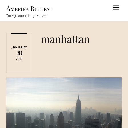
Skip
Amerika Bülteni
Men
to
Türkçe Amerika gazetesi
content
manhattan
JANUARY
30
2012