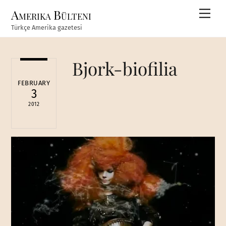
Skip
Amerika Bülteni
Men
to
Türkçe Amerika gazetesi
content
Bjork-biofilia
FEBRUARY
3
2012