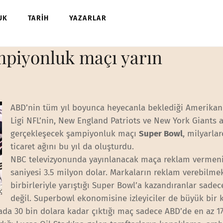
UK
TARİH
YAZARLAR
ampiyonluk maçı yarın
ABD’nin tüm yıl boyunca heyecanla beklediği Amerikan
Ligi NFL’nin, New England Patriots ve New York Giants 
gerçekleşecek şampiyonluk maçı
Super Bowl
, milyarlar
ticaret ağını bu yıl da oluşturdu.
NBC televizyonunda yayınlanacak maça reklam vermen
saniyesi 3.5 milyon dolar. Markaların reklam verebilmek
birbirleriyle yarıştığı Super Bowl’a kazandıranlar sadec
değil. Superbowl ekonomisine izleyiciler de büyük bir 
kada 30 bin dolara kadar çıktığı maç sadece ABD’de en az 1