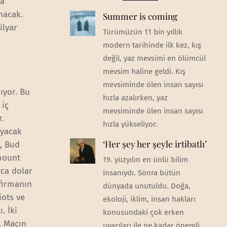
ba
nacak.
Summer is coming
ilyar
Türümüzün 11 bin yıllık
modern tarihinde ilk kez, kış
değil, yaz mevsimi en ölümcül
mevsim haline geldi. Kış
mevsiminde ölen insan sayısı
ıyor. Bu
hızla azalırken, yaz
 iç
mevsiminde ölen insan sayısı
r.
hızla yükseliyor.
ayacak
‘Her şey her şeyle irtibatlı’
e, Bud
amount
19. yüzyılın en ünlü bilim
rca dolar
insanıydı. Sonra bütün
firmanın
dünyada unutuldu. Doğa,
iots ve
ekoloji, iklim, insan hakları
. İki
konusundaki çok erken
. Maçın
uyarıları ile ne kadar önemli