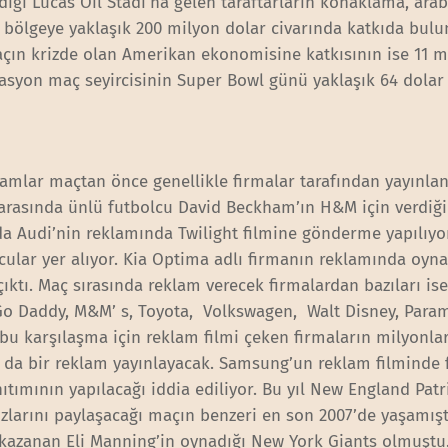
dığı Lucas Oil Stadı’na gelen taraftarların konaklama, ara
a bölgeye yaklaşık 200 milyon dolar civarında katkıda bulu
ın krizde olan Amerikan ekonomisine katkısının ise 11 m
rasyon maç seyircisinin Super Bowl günü yaklaşık 64 dolar
lamlar maçtan önce genellikle firmalar tarafından yayınlan
 arasında ünlü futbolcu David Beckham’ın H&M için verdiği
da Audi’nin reklamında Twilight filmine gönderme yapılıyo
ular yer alıyor. Kia Optima adlı firmanın reklamında oyn
ktı. Maç sırasında reklam verecek firmalardan bazıları is
, Go Daddy, M&M’ s, Toyota, Volkswagen, Walt Disney, Par
bu karşılaşma için reklam filmi çeken firmaların milyonla
da bir reklam yayınlayacak. Samsung’un reklam filminde 
nıtımının yapılacağı iddia ediliyor. Bu yıl New England Patr
larını paylaşacağı maçın benzeri en son 2007’de yaşamıştı
 kazanan Eli Manning’in oynadığı New York Giants olmuştu