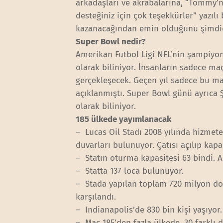
arkadaşları ve akrabalarına, “Tommy’ni
desteğiniz için çok teşekkürler” yazılı
kazanacağından emin olduğunu şimdiden
Super Bowl nedir?
Amerikan Futbol Ligi NFL’nin şampiyo
olarak biliniyor. İnsanların sadece maçı
gerçekleşecek. Geçen yıl sadece bu maç 
açıklanmıştı. Super Bowl günü ayrıca 
olarak biliniyor.
185 ülkede yayımlanacak
– Lucas Oil Stadı 2008 yılında hizmete
duvarları bulunuyor. Çatısı açılıp kapa
– Statın oturma kapasitesi 63 bindi. A
– Statta 137 loca bulunuyor.
– Stada yapılan toplam 720 milyon dol
karşılandı.
– Indianapolis’de 830 bin kişi yaşıyor.
– Maç 185’den fazla ülkede, 30 farklı 