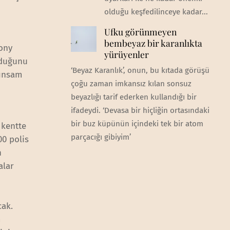
olduğu keşfedilinceye kadar...
Ufku görünmeyen
bembeyaz bir karanlıkta
Tony
yürüyenler
lduğunu
‘Beyaz Karanlık’, onun, bu kıtada görüşü
dınsam
çoğu zaman imkansız kılan sonsuz
beyazlığı tarif ederken kullandığı bir
ifadeydi. ‘Devasa bir hiçliğin ortasındaki
bir buz küpünün içindeki tek bir atom
 kentte
parçacığı gibiyim’
00 polis
n
alar
cak.
m