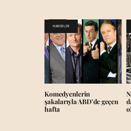
HABERLER
Komedyenlerin
N
şakalarıyla ABD’de geçen
d
hafta
o