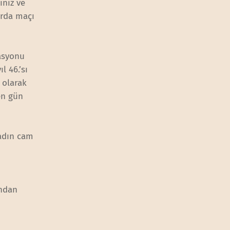
iniz ve
arda maçı
asyonu
l 46.’sı
 olarak
en gün
tadın cam
ından