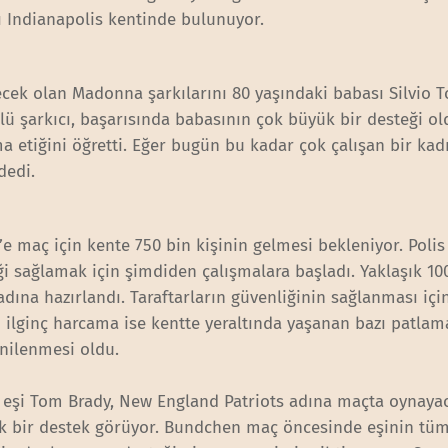
dı Indianapolis kentinde bulunuyor.
cek olan Madonna şarkılarını 80 yaşındaki babası Silvio 
nlü şarkıcı, başarısında babasının çok büyük bir desteği o
a etiğini öğretti. Eğer bugün bu kadar çok çalışan bir ka
dedi.
s’e maç için kente 750 bin kişinin gelmesi bekleniyor. Polis
i sağlamak için şimdiden çalışmalara başladı. Yaklaşık 10
ına hazırlandı. Taraftarların güvenliğinin sağlanması içi
n ilginç harcama ise kentte yeraltında yaşanan bazı patlam
nilenmesi oldu.
n eşi Tom Brady, New England Patriots adına maçta oynaya
ük bir destek görüyor. Bundchen maç öncesinde eşinin tü