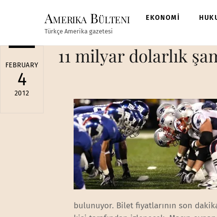
Skip
Amerika Bülteni
to
EKONOMİ
HUK
content
Türkçe Amerika gazetesi
11 milyar dolarlık ş
FEBRUARY
4
2012
bulunuyor. Bilet fiyatlarının son daki