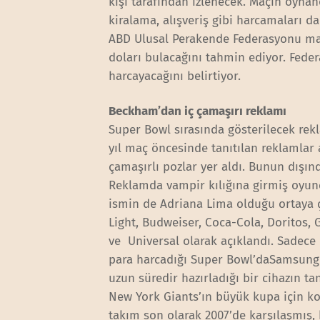
kişi tarafından izlenecek. Maçın oynan
kiralama, alışveriş gibi harcamaları d
ABD Ulusal Perakende Federasyonu maç
doları bulacağını tahmin ediyor. Fede
harcayacağını belirtiyor.
Beckham’dan iç çamaşırı reklamı
Super Bowl sırasında gösterilecek rek
yıl maç öncesinde tanıtılan reklamlar
çamaşırlı pozlar yer aldı. Bunun dışın
Reklamda vampir kılığına girmiş oyunc
ismin de Adriana Lima olduğu ortaya çı
Light, Budweiser, Coca-Cola, Doritos
ve Universal olarak açıklandı. Sadece 
para harcadığı Super Bowl’daSamsung 
uzun süredir hazırladığı bir cihazın ta
New York Giants’ın büyük kupa için koz
takım son olarak 2007’de karşılaşmış,