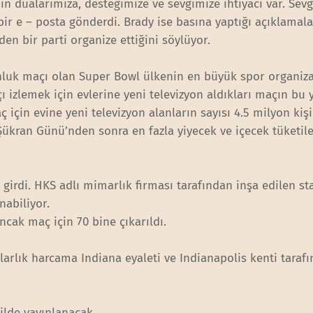
n dualarımıza, desteğimize ve sevgimize ihtiyacı var. Sevg
 bir e – posta gönderdi. Brady ise basına yaptığı açıklamal
 bir parti organize ettiğini söylüyor.
nluk maçı olan Super Bowl ülkenin en büyük spor organiz
 izlemek için evlerine yeni televizyon aldıkları maçın bu yı
için evine yeni televizyon alanların sayısı 4.5 milyon kişi
Şükran Günü’nden sonra en fazla yiyecek ve içecek tüketil
 girdi. HKS adlı mimarlık firması tarafından inşa edilen s
nabiliyor.
ncak maç için 70 bine çıkarıldı.
arlık harcama Indiana eyaleti ve Indianapolis kenti taraf
dilde yayınlanacak.