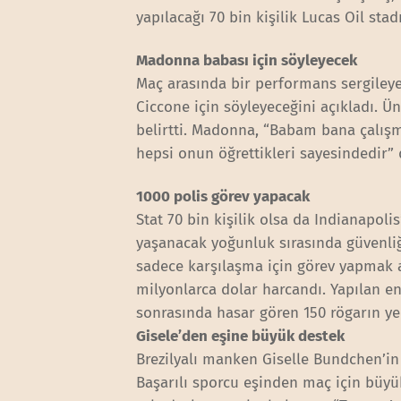
yapılacağı 70 bin kişilik Lucas Oil sta
Madonna babası için söyleyecek
Maç arasında bir performans sergileye
Ciccone için söyleyeceğini açıkladı. Ü
belirtti. Madonna, “Babam bana çalışm
hepsi onun öğrettikleri sayesindedir” 
1000 polis görev yapacak
Stat 70 bin kişilik olsa da Indianapoli
yaşanacak yoğunluk sırasında güvenliğ
sadece karşılaşma için görev yapmak ad
milyonlarca dolar harcandı. Yapılan e
sonrasında hasar gören 150 rögarın ye
Gisele’den eşine büyük destek
Brezilyalı manken Giselle Bundchen’i
Başarılı sporcu eşinden maç için büy