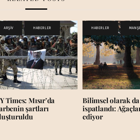
ARŞİV
,
HABERLER
HABERLER
,
MANŞ
Y Times: Mısır’da
Bilimsel olarak da
arbenin şartları
ispatlandı: Ağaçl
luşturuldu
ediyor