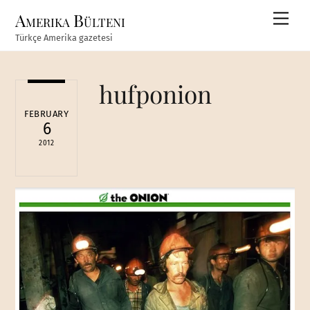
Skip
Amerika Bülteni
Men
to
Türkçe Amerika gazetesi
content
hufponion
FEBRUARY
6
2012