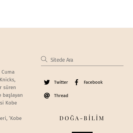
z. Cuma
Knicks,
Twitter
Facebook
ır süren
e başlayan
Thread
esi Kobe
DOĞA-BİLİM
eri, ‘Kobe