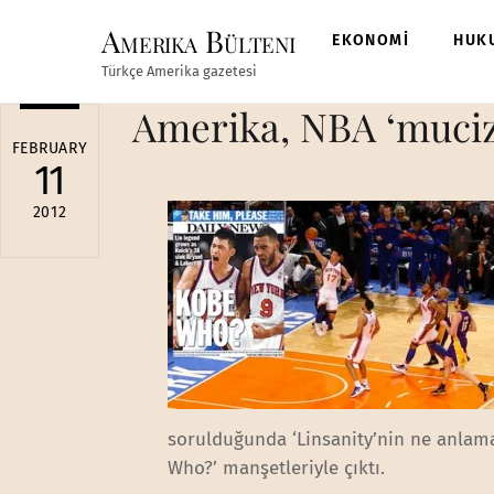
Skip
Amerika Bülteni
to
EKONOMİ
HUK
content
Türkçe Amerika gazetesi
Amerika, NBA ‘muciz
FEBRUARY
11
2012
sorulduğunda ‘Linsanity’nin ne anlama
Who?’ manşetleriyle çıktı.