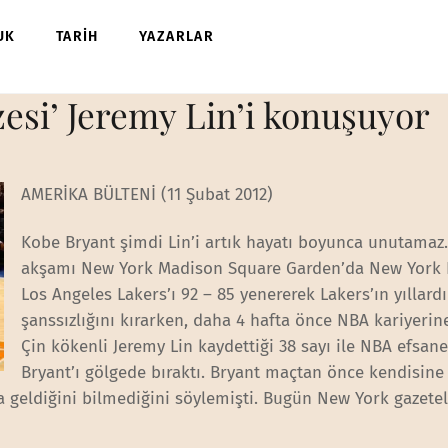
UK
TARİH
YAZARLAR
esi’ Jeremy Lin’i konuşuyor
AMERİKA BÜLTENİ (11 Şubat 2012)
Kobe Bryant şimdi Lin’i artık hayatı boyunca unutama
akşamı New York Madison Square Garden’da New York 
Los Angeles Lakers’ı 92 – 85 yenererek Lakers’ın yıllard
şanssızlığını kırarken, daha 4 hafta önce NBA kariyerin
Çin kökenli Jeremy Lin kaydettiği 38 sayı ile NBA efsan
Bryant’ı gölgede bıraktı. Bryant maçtan önce kendisine
 geldiğini bilmediğini söylemişti. Bugün New York gazetel