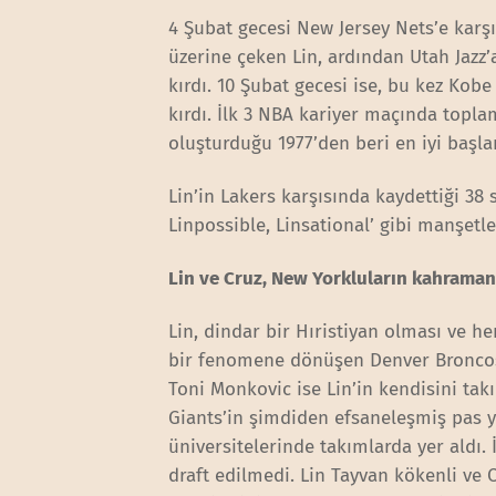
4 Şubat gecesi New Jersey Nets’e karşı 
üzerine çeken Lin, ardından Utah Jazz’
kırdı. 10 Şubat gecesi ise, bu kez Kobe
kırdı. İlk 3 NBA kariyer maçında topla
oluşturduğu 1977’den beri en iyi başla
Lin’in Lakers karşısında kaydettiği 38 
Linpossible, Linsational’ gibi manşetler
Lin ve Cruz, New Yorkluların kahramanı
Lin, dindar bir Hıristiyan olması ve h
bir fenomene dönüşen Denver Broncos 
Toni Monkovic ise Lin’in kendisini tak
Giants’in şimdiden efsaneleşmiş pas ya
üniversitelerinde takımlarda yer aldı
draft edilmedi. Lin Tayvan kökenli ve 