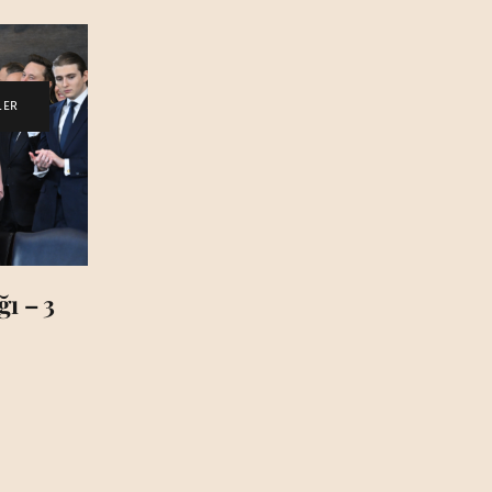
LER
ı – 3