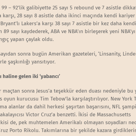
99 – 92’lik galibiyette 25 sayı 5 rebound ve 7 asistle dikka
a karşı, 28 sayı 8 asistle daha ikinci maçında kendi kariye
 Bryant’lı Lakers’a karşı 38 sayı 7 asistle bir kez daha ken
m 89 sayı kaydederek, ABA ve NBA’ın birleşerek yeni NBA’yı
ngıç yapan çaylak oldu.
sayıdan sonra bugün Amerikan gazeteleri, ‘Linsanity, Linder
le şaşkınlığı yansıtıyor.
 haline gelen iki ‘yabancı’
er maçtan sonra Jesus’a teşekkür eden duası nedeniyle bu y
oyun kurucusu Tim Tebow’la karşılaştırılıyor. New York 
ıma alanlar da dahil herkesi şaşırtan başarısını, NFL şam
kalayıcısı Victor Cruz’a benzetti. İkisi de Massachusetts
. İkisi de, pek muhtemelen Amerikalı olmayan soyadları ne
Cruz Porto Rikolu. Takımlarına bir şekilde kazara girdikler