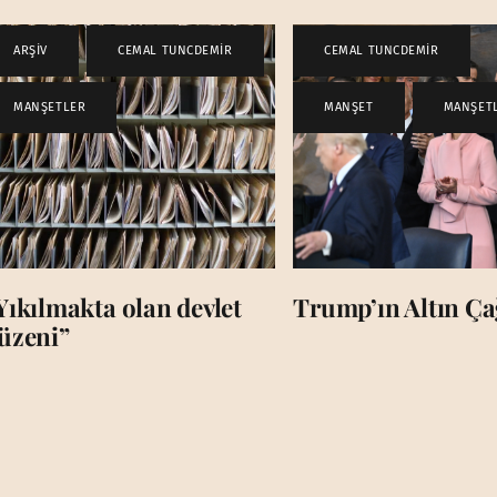
ARŞİV
,
CEMAL TUNCDEMİR
,
CEMAL TUNCDEMİR
,
MANŞETLER
MANŞET
,
MANŞET
Yıkılmakta olan devlet
Trump’ın Altın Çağ
üzeni”