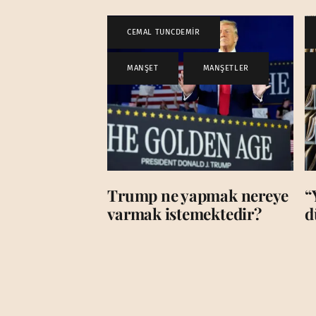
CEMAL TUNCDEMİR
,
MANŞET
,
MANŞETLER
Trump ne yapmak nereye
“
varmak istemektedir?
d