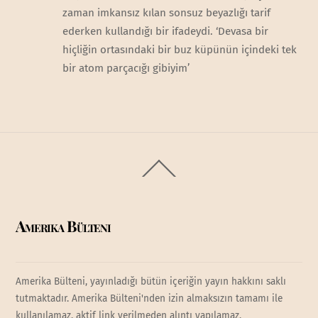
zaman imkansız kılan sonsuz beyazlığı tarif
ederken kullandığı bir ifadeydi. ‘Devasa bir
hiçliğin ortasındaki bir buz küpünün içindeki tek
bir atom parçacığı gibiyim’
Back
To
Top
Amerika Bülteni
Amerika Bülteni, yayınladığı bütün içeriğin yayın hakkını saklı
tutmaktadır. Amerika Bülteni'nden izin almaksızın tamamı ile
kullanılamaz, aktif link verilmeden alıntı yapılamaz.