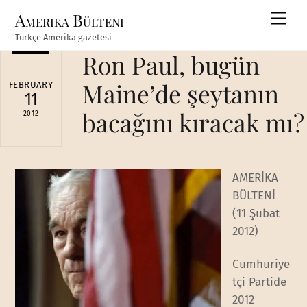
Skip
Amerika Bülteni
Men
to
Türkçe Amerika gazetesi
content
Ron Paul, bugün
Maine’de şeytanın
FEBRUARY
11
bacağını kıracak mı?
2012
AMERİKA
BÜLTENİ
(11 Şubat
2012)
Cumhuriye
tçi Partide
2012