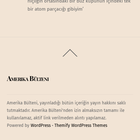
hiçliğin ortasındaki bir buz küpünün içindeki tek
bir atom parçacığı gibiyim’
Back
To
Top
Amerika Bülteni
Amerika Bülteni, yayınladığı bütün içeriğin yayın hakkını saklı
tutmaktadır. Amerika Bülteni'nden izin almaksızın tamamı ile
kullanılamaz, aktif link verilmeden alıntı yapılamaz.
Powered by
WordPress
•
Themify WordPress Themes