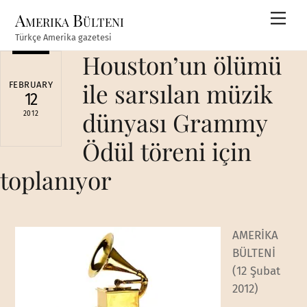
Skip
Amerika Bülteni
Men
to
Türkçe Amerika gazetesi
content
Houston’un ölümü
ile sarsılan müzik
FEBRUARY
12
dünyası Grammy
2012
Ödül töreni için
toplanıyor
AMERİKA
BÜLTENİ
(12 Şubat
2012)