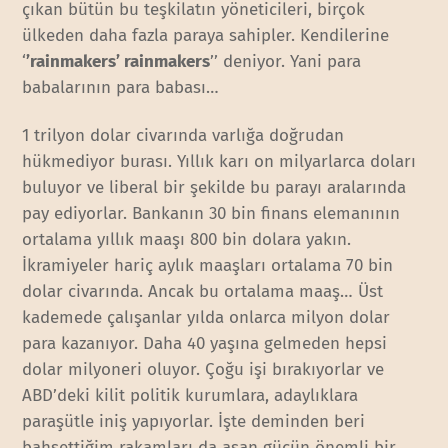
çıkan bütün bu teşkilatın yöneticileri, birçok
ülkeden daha fazla paraya sahipler. Kendilerine
‘
’rainmakers’ rainmakers
’’ deniyor. Yani para
babalarının para babası…
1 trilyon dolar civarında varlığa doğrudan
hükmediyor burası. Yıllık karı on milyarlarca doları
buluyor ve liberal bir şekilde bu parayı aralarında
pay ediyorlar. Bankanın 30 bin finans elemanının
ortalama yıllık maaşı 800 bin dolara yakın.
İkramiyeler hariç aylık maaşları ortalama 70 bin
dolar civarında. Ancak bu ortalama maaş… Üst
kademede çalışanlar yılda onlarca milyon dolar
para kazanıyor. Daha 40 yaşına gelmeden hepsi
dolar milyoneri oluyor. Çoğu işi bırakıyorlar ve
ABD’deki kilit politik kurumlara, adaylıklara
paraşütle iniş yapıyorlar. İşte deminden beri
bahsettiğim rakamları da aşan gücün önemli bir