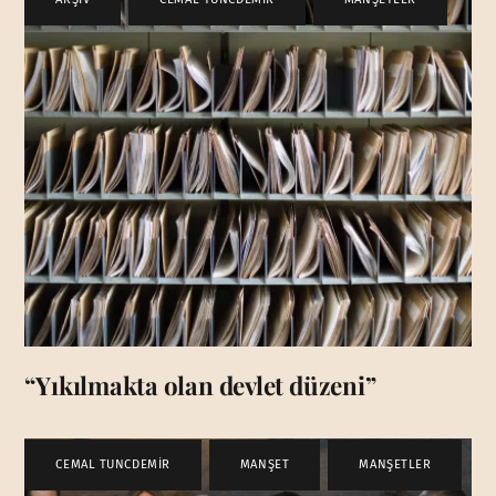
“Yıkılmakta olan devlet düzeni”
CEMAL TUNCDEMİR
,
MANŞET
,
MANŞETLER