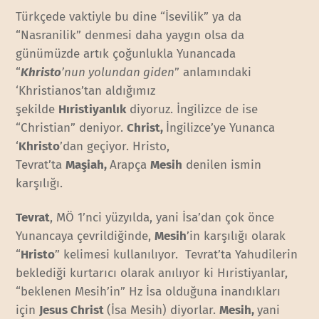
Türkçede vaktiyle bu dine “İsevilik” ya da
“Nasranilik” denmesi daha yaygın olsa da
günümüzde artık çoğunlukla Yunancada
“
Khristo
’nun yolundan giden
” anlamındaki
‘Khristianos’tan aldığımız
şekilde
Hıristiyanlık
diyoruz. İngilizce de ise
“Christian” deniyor.
Christ,
İngilizce’ye Yunanca
‘
Khristo
’dan geçiyor. Hristo,
Tevrat’ta
M
aşiah
,
Arapça
Mesih
denilen ismin
karşılığı.
Tevrat
, MÖ 1’nci yüzyılda, yani İsa’dan çok önce
Yunancaya çevrildiğinde,
Mesih
’in karşılığı olarak
“
Hristo
” kelimesi kullanılıyor. Tevrat’ta Yahudilerin
beklediği kurtarıcı olarak anılıyor ki Hıristiyanlar,
“beklenen Mesih’in” Hz İsa olduğuna inandıkları
için
Jesus Christ
(İsa Mesih) diyorlar.
Mesih,
yani