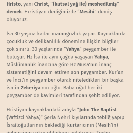
Hristo
, yani
Christ, “
(kutsal yağ ile) meshedilmiş
”
demek
. Hıristiyan dediğimizde “
Mesihi
” demiş
oluyoruz.
İsa 30 yaşına kadar marangozluk yapar. Kaynaklarda
çocukluk ve delikanlılık dönemine ilişkin bilgiler
çok sınırlı. 30 yaşlarında “
Yahya
” peygamber ile
buluşur. Hz İsa ile aynı çağda yaşayan
Yahya
,
Müslümanlık inancına göre Hz Musa’nın inanç
sistematiğini devam ettiren son peygamber. Kur’an
ve İncil’in peygamber olarak niteledikleri bir başka
ismin
Zekeriya
’nın oğlu. Baba oğul her iki
peygamber de kavimleri tarafından şehit ediliyor.
Hristiyan kaynaklardaki adıyla “
John The Baptist
(
Vaftizci Yahya)” Şeria Nehri kıyılarında tebliğ yapıp
İsrailoğullarının beklediği kurtarıcının (Mesih’in)
gelmesinin yakın olduğunu anlatırmış. Tövbe