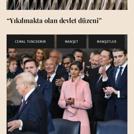
“Yıkılmakta olan devlet düzeni”
CEMAL TUNCDEMİR
,
MANŞET
,
MANŞETLER