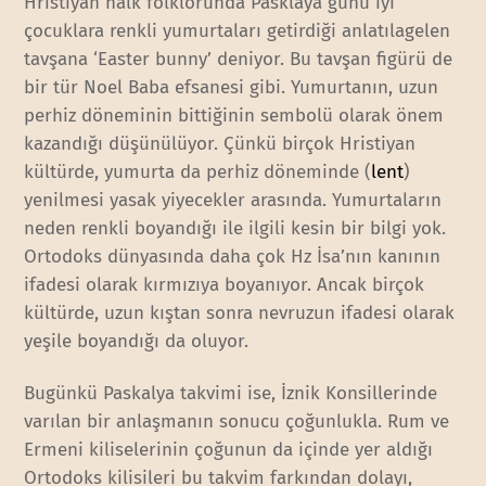
Hristiyan halk folklorunda Pasklaya günü iyi
çocuklara renkli yumurtaları getirdiği anlatılagelen
tavşana ‘Easter bunny’ deniyor. Bu tavşan figürü de
bir tür Noel Baba efsanesi gibi. Yumurtanın, uzun
perhiz döneminin bittiğinin sembolü olarak önem
kazandığı düşünülüyor. Çünkü birçok Hristiyan
kültürde, yumurta da perhiz döneminde (
lent
)
yenilmesi yasak yiyecekler arasında. Yumurtaların
neden renkli boyandığı ile ilgili kesin bir bilgi yok.
Ortodoks dünyasında daha çok Hz İsa’nın kanının
ifadesi olarak kırmızıya boyanıyor. Ancak birçok
kültürde, uzun kıştan sonra nevruzun ifadesi olarak
yeşile boyandığı da oluyor.
Bugünkü Paskalya takvimi ise, İznik Konsillerinde
varılan bir anlaşmanın sonucu çoğunlukla. Rum ve
Ermeni kiliselerinin çoğunun da içinde yer aldığı
Ortodoks kilisileri bu takvim farkından dolayı,