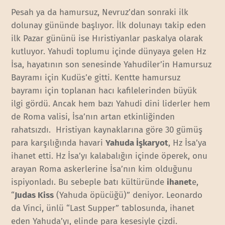
Pesah ya da hamursuz, Nevruz’dan sonraki ilk
dolunay gününde başlıyor. İlk dolunayı takip eden
ilk Pazar gününü ise Hıristiyanlar paskalya olarak
kutluyor. Yahudi toplumu içinde dünyaya gelen Hz
İsa, hayatının son senesinde Yahudiler’in Hamursuz
Bayramı için Kudüs’e gitti. Kentte hamursuz
bayramı için toplanan hacı kafilelerinden büyük
ilgi gördü. Ancak hem bazı Yahudi dini liderler hem
de Roma valisi, İsa’nın artan etkinliğinden
rahatsızdı. Hristiyan kaynaklarına göre 30 gümüş
para karşılığında havari
Yahuda İşkaryot
, Hz İsa’ya
ihanet etti. Hz İsa’yı kalabalığın içinde öperek, onu
arayan Roma askerlerine İsa’nın kim olduğunu
ispiyonladı. Bu sebeple batı kültüründe
ihanet
e,
“
Judas Kiss
(Yahuda öpücüğü)” deniyor. Leonardo
da Vinci, ünlü “Last Supper” tablosunda, ihanet
eden Yahuda’yı, elinde para kesesiyle çizdi.