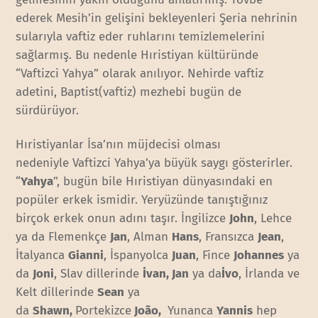
ederek Mesih’in gelişini bekleyenleri Şeria nehrinin
sularıyla vaftiz eder ruhlarını temizlemelerini
sağlarmış. Bu nedenle Hıristiyan kültüründe
“Vaftizci Yahya” olarak anılıyor. Nehirde vaftiz
adetini, Baptist(vaftiz) mezhebi bugün de
sürdürüyor.
Hıristiyanlar İsa’nın müjdecisi olması
nedeniyle Vaftizci Yahya’ya büyük saygı gösterirler.
“
Yahya
”, bugün bile Hıristiyan dünyasındaki en
popüler erkek ismidir. Yeryüzünde tanıştığınız
birçok erkek onun adını taşır. İngilizce
John
, Lehce
ya da Flemenkçe
Jan
, Alman
Hans
, Fransızca
Jean
,
İtalyanca
Gianni
, İspanyolca
Juan
, Fince
Johannes
ya
da
Joni
, Slav dillerinde
İvan, Jan
ya da
İvo
, İrlanda ve
Kelt dillerinde
Sean
ya
da
Shawn,
Portekizce
João,
Yunanca
Yannis
hep