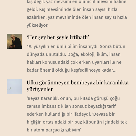
kış değil, yaz mevsimi en ölümcül mevsim haline
geldi. Kış mevsiminde ölen insan sayısı hızla
azalırken, yaz mevsiminde ölen insan sayısı hızla
yükseliyor.
‘Her şey her şeyle irtibatlı’
19. yüzyılın en ünlü bilim insanıydı. Sonra bütün
dünyada unutuldu. Doğa, ekoloji, iklim, insan
hakları konusundaki çok erken uyarıları ile ne
kadar önemli olduğu keşfedilinceye kadar...
Ufku görünmeyen bembeyaz bir karanlıkta
yürüyenler
‘Beyaz Karanlık’, onun, bu kıtada görüşü çoğu
zaman imkansız kılan sonsuz beyazlığı tarif
ederken kullandığı bir ifadeydi. ‘Devasa bir
hiçliğin ortasındaki bir buz küpünün içindeki tek
bir atom parçacığı gibiyim’