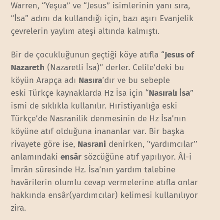
Warren, “Yeşua” ve “Jesus” isimlerinin yanı sıra,
“İsa” adını da kullandığı için, bazı aşırı Evanjelik
çevrelerin yaylım ateşi altında kalmıştı.
Bir de çocukluğunun geçtiği köye atıfla “
Jesus of
Nazareth
(Nazaretli İsa)” derler. Celile’deki bu
köyün Arapça adı
Nasıra
’dır ve bu sebeple
eski Türkçe kaynaklarda Hz İsa için “
Nasıralı İsa
”
ismi de sıklıkla kullanılır. Hıristiyanlığa eski
Türkçe’de Nasranilik denmesinin de Hz İsa’nın
köyüne atıf olduğuna inananlar var. Bir başka
rivayete göre ise,
Nasrani
denirken, ‘’yardımcılar’’
anlamındaki
ensâr
sözcüğüne atıf yapılıyor. Âl-i
İmrân sûresinde Hz. İsa’nın yardım talebine
havârilerin olumlu cevap vermelerine atıfla onlar
hakkında ensâr(yardımcılar) kelimesi kullanılıyor
zira.