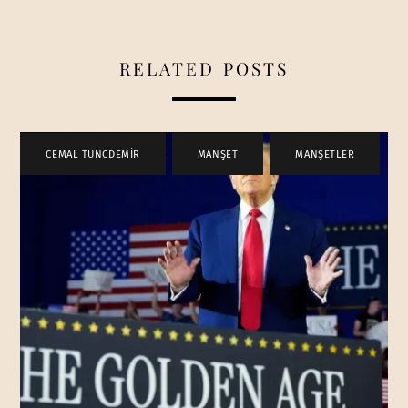
RELATED POSTS
CEMAL TUNCDEMİR
,
MANŞET
,
MANŞETLER