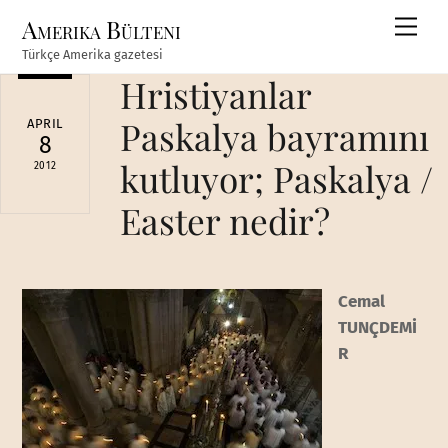
Skip
Amerika Bülteni
Men
to
Türkçe Amerika gazetesi
content
Hristiyanlar
Paskalya bayramını
APRIL
8
kutluyor; Paskalya /
2012
Easter nedir?
Cemal
TUNÇDEMİ
R