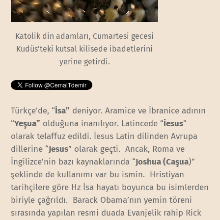
Katolik din adamları, Cumartesi gecesi
Kudüs’teki kutsal kilisede ibadetlerini
yerine getirdi.
Türkçe’de, “
İsa
”
deniyor. Aramice ve İbranice adının
“
Yeşua
”
olduğuna inanılıyor. Latincede “
İesus
”
olarak telaffuz edildi. İesus Latin dilinden Avrupa
dillerine “
Jesus
” olarak geçti. Ancak, Roma ve
İngilizce’nin bazı kaynaklarında “
Joshua (Caşua
)”
şeklinde de kullanımı var bu ismin. Hristiyan
tarihçilere göre Hz İsa hayatı boyunca bu isimlerden
biriyle çağrıldı. Barack Obama’nın yemin töreni
sırasında yapılan resmi duada Evanjelik rahip Rick