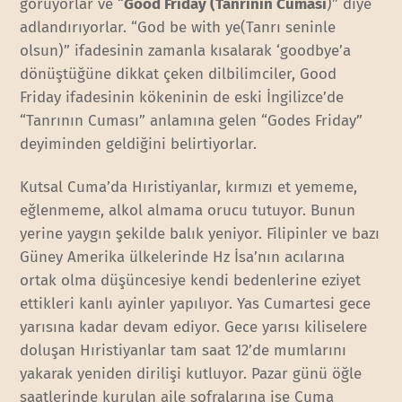
görüyorlar ve “
Good Friday (Tanrının Cuması
)” diye
adlandırıyorlar. “God be with ye(Tanrı seninle
olsun)” ifadesinin zamanla kısalarak ‘goodbye’a
dönüştüğüne dikkat çeken dilbilimciler, Good
Friday ifadesinin kökeninin de eski İngilizce’de
“Tanrının Cuması” anlamına gelen “Godes Friday”
deyiminden geldiğini belirtiyorlar.
Kutsal Cuma’da Hıristiyanlar, kırmızı et yememe,
eğlenmeme, alkol almama orucu tutuyor. Bunun
yerine yaygın şekilde balık yeniyor. Filipinler ve bazı
Güney Amerika ülkelerinde Hz İsa’nın acılarına
ortak olma düşüncesiye kendi bedenlerine eziyet
ettikleri kanlı ayinler yapılıyor. Yas Cumartesi gece
yarısına kadar devam ediyor. Gece yarısı kiliselere
doluşan Hıristiyanlar tam saat 12’de mumlarını
yakarak yeniden dirilişi kutluyor. Pazar günü öğle
saatlerinde kurulan aile sofralarına ise Cuma