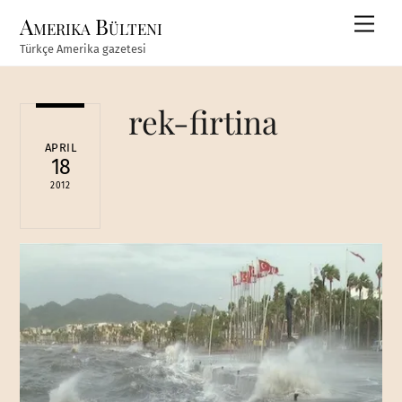
Skip
Amerika Bülteni
Men
to
Türkçe Amerika gazetesi
content
rek-firtina
APRIL
18
2012